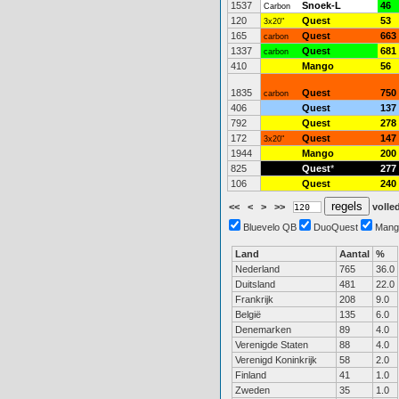
1537
Snoek-L
46
Carbon
120
Quest
53
3x20"
165
Quest
663
carbon
1337
Quest
681
carbon
410
Mango
56
1835
Quest
750
carbon
406
Quest
137
792
Quest
278
172
Quest
147
3x20"
1944
Mango
200
825
Quest
*
277
106
Quest
240
<<
<
>
>>
volled
Bluevelo QB
DuoQuest
Mang
Land
Aantal
%
Nederland
765
36.0
Duitsland
481
22.0
Frankrijk
208
9.0
België
135
6.0
Denemarken
89
4.0
Verenigde Staten
88
4.0
Verenigd Koninkrijk
58
2.0
Finland
41
1.0
Zweden
35
1.0