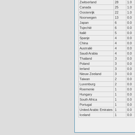
Zwitserland
28
1.0
Canada
25
1.0
Oostenrijk
22
1.0
Noorwegen
13
0.0
Japan
6
0.0
Tsjechië
6
0.0
Italië
5
0.0
Spanje
4
0.0
China
4
0.0
Australië
4
0.0
Saudi Arabia
4
0.0
Thailand
3
0.0
Poland
3
0.0
Ierland
3
0.0
Nieuw Zeeland
3
0.0
Taiwan
2
0.0
Luxenburg
2
0.0
Roemenie
1
0.0
Hungary
1
0.0
South Africa
1
0.0
Portugal
1
0.0
United Arabic Emirates
1
0.0
Iceland
1
0.0