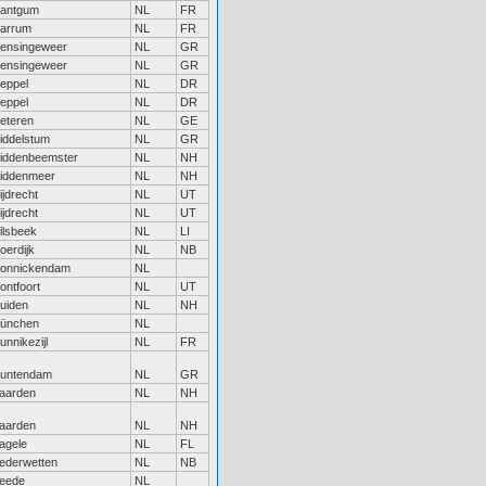
antgum
NL
FR
arrum
NL
FR
ensingeweer
NL
GR
ensingeweer
NL
GR
eppel
NL
DR
eppel
NL
DR
eteren
NL
GE
iddelstum
NL
GR
iddenbeemster
NL
NH
iddenmeer
NL
NH
ijdrecht
NL
UT
ijdrecht
NL
UT
ilsbeek
NL
LI
oerdijk
NL
NB
onnickendam
NL
ontfoort
NL
UT
uiden
NL
NH
ünchen
NL
unnikezijl
NL
FR
untendam
NL
GR
aarden
NL
NH
aarden
NL
NH
agele
NL
FL
ederwetten
NL
NB
eede
NL