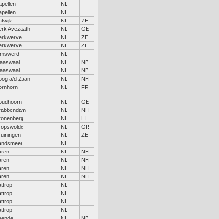
apellen
NL
apellen
NL
atwijk
NL
ZH
erk Avezaath
NL
GE
erkwerve
NL
ZE
erkwerve
NL
ZE
imswerd
NL
laaswaal
NL
NB
laaswaal
NL
NB
oog a/d Zaan
NL
NH
ornhorn
NL
FR
oudhoorn
NL
GE
rabbendam
NL
NH
ronenberg
NL
LI
ropswolde
NL
GR
ruiningen
NL
ZE
andsmeer
NL
aren
NL
NH
aren
NL
NH
aren
NL
NH
aren
NL
NH
attrop
NL
attrop
NL
attrop
NL
attrop
NL
eende
NL
NB