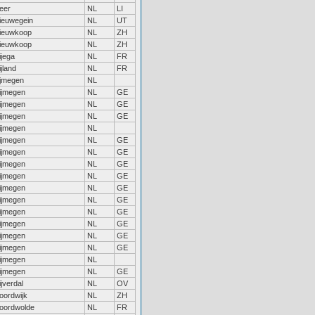
eer
NL
LI
ieuwegein
NL
UT
ieuwkoop
NL
ZH
ieuwkoop
NL
ZH
ijega
NL
FR
ijland
NL
FR
ijmegen
NL
ijmegen
NL
GE
ijmegen
NL
GE
ijmegen
NL
GE
ijmegen
NL
ijmegen
NL
GE
ijmegen
NL
GE
ijmegen
NL
GE
ijmegen
NL
GE
ijmegen
NL
GE
ijmegen
NL
GE
ijmegen
NL
GE
ijmegen
NL
GE
ijmegen
NL
GE
ijmegen
NL
GE
ijmegen
NL
ijmegen
NL
GE
ijverdal
NL
OV
oordwijk
NL
ZH
oordwolde
NL
FR