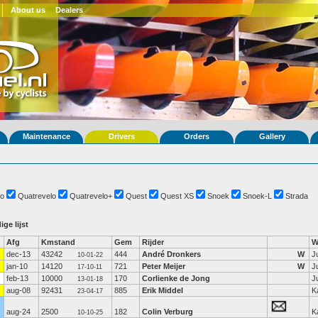
About us
Dealers
Maintenance
Drivers
Orders
Gallery
o
Quatrevelo
Quatrevelo+
Quest
Quest XS
Snoek
Snoek-L
Strada
ige lijst
Afg
Kmstand
Gem
Rijder
W
dec-13
43242
444
André Dronkers
W
J
10-01-22
jan-10
14120
721
Peter Meijer
W
J
17-10-11
feb-13
10000
170
Corlienke de Jong
J
13-01-18
aug-08
92431
885
Erik Middel
K
23-04-17
aug-24
2500
182
Colin Verburg
K
10-10-25