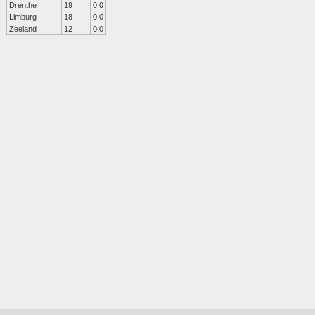
Drenthe
19
0.0
Limburg
18
0.0
Zeeland
12
0.0