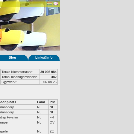
Blog
Links&Info
Totale kilometerstand:
39 095 984
Totaal maandgemiddelde:
482
Bijgewerkt:
06-08-26
oonplaats
Land
Prv
ulianadorp
NL
NH
ulianadorp
NL
NH
utrijp Fryslân
NL
FR
ampen
NL
OV
apelle
NL
ZE