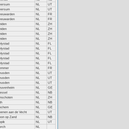
eersum
NL
UT
eersum
NL
UT
eeuwarden
NL
FR
eeuwarden
NL
FR
eiden
NL
ZH
eiden
NL
ZH
eiden
NL
ZH
eiden
NL
ZH
elystad
NL
FL
elystad
NL
FL
elystad
NL
FL
elystad
NL
FL
elystad
NL
FL
emmer
NL
FR
eusden
NL
UT
eusden
NL
UT
eusden
NL
UT
euvenheim
NL
GE
iessel
NL
NB
inschoten
NL
ZH
th
NL
NB
ochem
NL
GE
oenen aan de Vecht
NL
UT
oon op Zand
NL
NB
opik
NL
UT
orch
NL