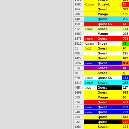
1583
Snoek-L
28
Carbon
164
Quest
392
286
Mango
195
1403
Quest
255
159
Quest XS
61
312
Strada
164
carbon
1982
Mango
228
1873
Quest
793
carbon
1912
Snoek
49
Carbon
31
Quest
64
3x20"
485
Quest
275
1427
Quest
619
2037
Quest
854
carbon
314
Strada
41
70
Strada
4
679
Quest XS
154
carbon
1319
Strada
233
carbon
465
Quest
117
3x20"
1499
Quest
678
353
Mango
50
524
Quest
451
937
Quest
753
carbon
248
Quest
703
carbon
734
Quest
443
932
Quest
772
1882
Strada
*
124