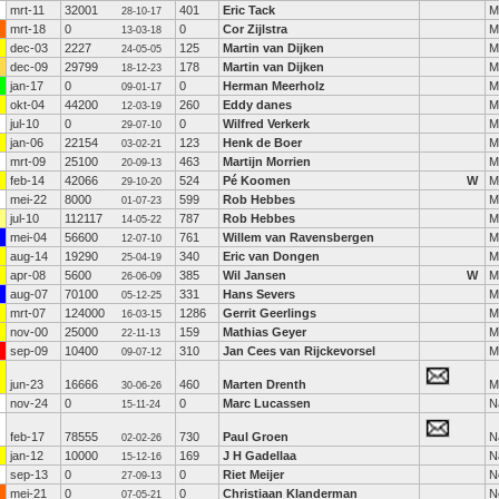
mrt-11
32001
401
Eric Tack
M
28-10-17
mrt-18
0
0
Cor Zijlstra
M
13-03-18
dec-03
2227
125
Martin van Dijken
M
24-05-05
dec-09
29799
178
Martin van Dijken
M
18-12-23
jan-17
0
0
Herman Meerholz
M
09-01-17
okt-04
44200
260
Eddy danes
M
12-03-19
jul-10
0
0
Wilfred Verkerk
M
29-07-10
jan-06
22154
123
Henk de Boer
M
03-02-21
mrt-09
25100
463
Martijn Morrien
M
20-09-13
feb-14
42066
524
Pé Koomen
W
M
29-10-20
mei-22
8000
599
Rob Hebbes
M
01-07-23
jul-10
112117
787
Rob Hebbes
M
14-05-22
mei-04
56600
761
Willem van Ravensbergen
M
12-07-10
aug-14
19290
340
Eric van Dongen
M
25-04-19
apr-08
5600
385
Wil Jansen
W
M
26-06-09
aug-07
70100
331
Hans Severs
M
05-12-25
mrt-07
124000
1286
Gerrit Geerlings
M
16-03-15
nov-00
25000
159
Mathias Geyer
M
22-11-13
sep-09
10400
310
Jan Cees van Rijckevorsel
M
09-07-12
jun-23
16666
460
Marten Drenth
M
30-06-26
nov-24
0
0
Marc Lucassen
N
15-11-24
feb-17
78555
730
Paul Groen
N
02-02-26
jan-12
10000
169
J H Gadellaa
N
15-12-16
sep-13
0
0
Riet Meijer
N
27-09-13
mei-21
0
0
Christiaan Klanderman
N
07-05-21