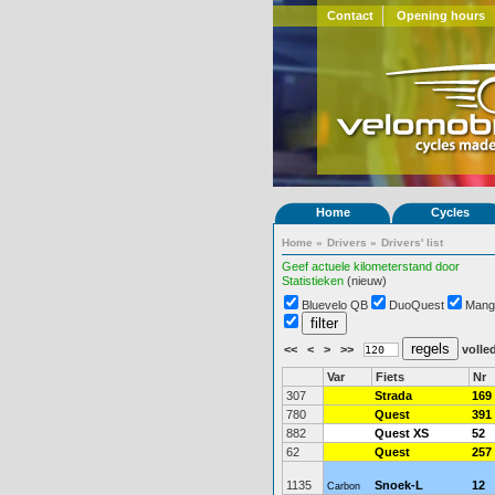
Contact
Opening hours
Home
Cycles
Home
»
Drivers
»
Drivers' list
Geef actuele kilometerstand door
Statistieken
(nieuw)
Bluevelo QB
DuoQuest
Mang
<<
<
>
>>
volled
Var
Fiets
Nr
307
Strada
169
780
Quest
391
882
Quest XS
52
62
Quest
257
1135
Snoek-L
12
Carbon