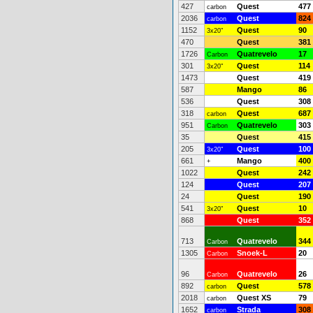
427
Quest
477
carbon
2036
Quest
824
carbon
1152
Quest
90
3x20"
470
Quest
381
1726
Quatrevelo
17
Carbon
301
Quest
114
3x20"
1473
Quest
419
587
Mango
86
536
Quest
308
318
Quest
687
carbon
951
Quatrevelo
303
Carbon
35
Quest
415
205
Quest
100
3x20"
661
Mango
400
+
1022
Quest
242
124
Quest
207
24
Quest
190
541
Quest
10
3x20"
868
Quest
352
713
Quatrevelo
344
Carbon
1305
Snoek-L
20
Carbon
96
Quatrevelo
26
Carbon
892
Quest
578
carbon
2018
Quest XS
79
carbon
1652
Strada
308
carbon