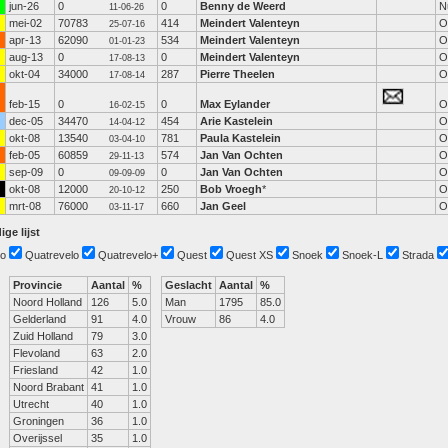
jun-26
0
0
Benny de Weerd
N
11-06-26
mei-02
70783
414
Meindert Valenteyn
O
25-07-16
apr-13
62090
534
Meindert Valenteyn
O
01-01-23
aug-13
0
0
Meindert Valenteyn
O
17-08-13
okt-04
34000
287
Pierre Theelen
O
17-08-14
feb-15
0
0
Max Eylander
O
16-02-15
dec-05
34470
454
Arie Kastelein
O
14-04-12
okt-08
13540
781
Paula Kastelein
O
03-04-10
feb-05
60859
574
Jan Van Ochten
O
29-11-13
sep-09
0
0
Jan Van Ochten
O
09-09-09
okt-08
12000
250
Bob Vroegh
*
O
20-10-12
mrt-08
76000
660
Jan Geel
O
03-11-17
ige lijst
o
Quatrevelo
Quatrevelo+
Quest
Quest XS
Snoek
Snoek-L
Strada
Provincie
Aantal
%
Geslacht
Aantal
%
Noord Holland
126
5.0
Man
1795
85.0
Gelderland
91
4.0
Vrouw
86
4.0
Zuid Holland
79
3.0
Flevoland
63
2.0
Friesland
42
1.0
Noord Brabant
41
1.0
Utrecht
40
1.0
Groningen
36
1.0
Overijssel
35
1.0