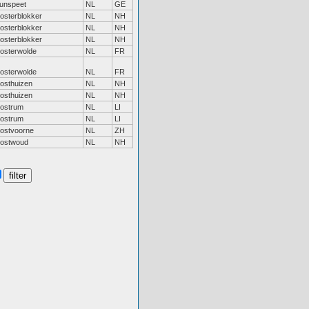
unspeet
NL
GE
osterblokker
NL
NH
osterblokker
NL
NH
osterblokker
NL
NH
osterwolde
NL
FR
osterwolde
NL
FR
osthuizen
NL
NH
osthuizen
NL
NH
ostrum
NL
LI
ostrum
NL
LI
ostvoorne
NL
ZH
ostwoud
NL
NH