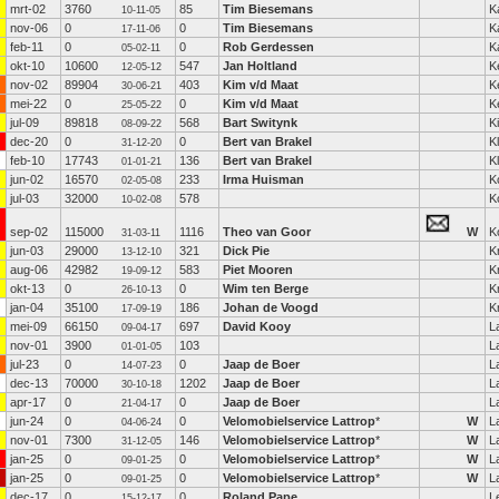
mrt-02
3760
85
Tim Biesemans
K
10-11-05
nov-06
0
0
Tim Biesemans
K
17-11-06
feb-11
0
0
Rob Gerdessen
K
05-02-11
okt-10
10600
547
Jan Holtland
K
12-05-12
nov-02
89904
403
Kim v/d Maat
K
30-06-21
mei-22
0
0
Kim v/d Maat
K
25-05-22
jul-09
89818
568
Bart Switynk
K
08-09-22
dec-20
0
0
Bert van Brakel
K
31-12-20
feb-10
17743
136
Bert van Brakel
K
01-01-21
jun-02
16570
233
Irma Huisman
K
02-05-08
jul-03
32000
578
K
10-02-08
sep-02
115000
1116
Theo van Goor
W
K
31-03-11
jun-03
29000
321
Dick Pie
K
13-12-10
aug-06
42982
583
Piet Mooren
K
19-09-12
okt-13
0
0
Wim ten Berge
K
26-10-13
jan-04
35100
186
Johan de Voogd
K
17-09-19
mei-09
66150
697
David Kooy
L
09-04-17
nov-01
3900
103
L
01-01-05
jul-23
0
0
Jaap de Boer
L
14-07-23
dec-13
70000
1202
Jaap de Boer
L
30-10-18
apr-17
0
0
Jaap de Boer
L
21-04-17
jun-24
0
0
Velomobielservice Lattrop
*
W
L
04-06-24
nov-01
7300
146
Velomobielservice Lattrop
*
W
L
31-12-05
jan-25
0
0
Velomobielservice Lattrop
*
W
L
09-01-25
jan-25
0
0
Velomobielservice Lattrop
*
W
L
09-01-25
dec-17
0
0
Roland Pape
L
15-12-17