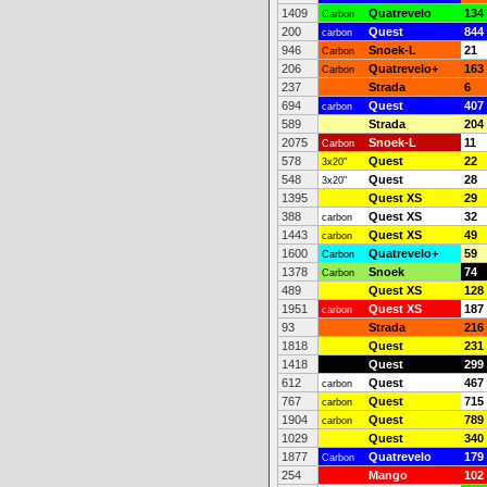
1409
Quatrevelo
134
Carbon
200
Quest
844
carbon
946
Snoek-L
21
Carbon
206
Quatrevelo+
163
Carbon
237
Strada
6
694
Quest
407
carbon
589
Strada
204
2075
Snoek-L
11
Carbon
578
Quest
22
3x20"
548
Quest
28
3x20"
1395
Quest XS
29
388
Quest XS
32
carbon
1443
Quest XS
49
carbon
1600
Quatrevelo+
59
Carbon
1378
Snoek
74
Carbon
489
Quest XS
128
1951
Quest XS
187
carbon
93
Strada
216
1818
Quest
231
1418
Quest
299
612
Quest
467
carbon
767
Quest
715
carbon
1904
Quest
789
carbon
1029
Quest
340
1877
Quatrevelo
179
Carbon
254
Mango
102