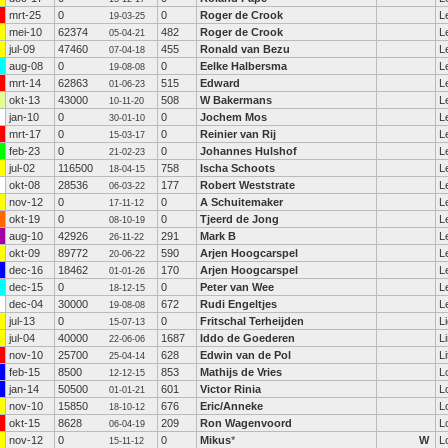
mrt-25
0
0
Roger de Crook
L
19-03-25
mei-10
62374
482
Roger de Crook
L
05-04-21
jul-09
47460
455
Ronald van Bezu
L
07-04-18
aug-08
0
0
Eelke Halbersma
L
19-08-08
mrt-14
62863
515
Edward
L
01-06-23
okt-13
43000
508
W Bakermans
L
10-11-20
jan-10
0
0
Jochem Mos
L
30-01-10
mrt-17
0
0
Reinier van Rij
L
15-03-17
feb-23
0
0
Johannes Hulshof
L
21-02-23
jul-02
116500
758
Ischa Schoots
L
18-04-15
okt-08
28536
177
Robert Weststrate
L
06-03-22
nov-12
0
0
A Schuitemaker
L
17-11-12
okt-19
0
0
Tjeerd de Jong
L
08-10-19
aug-10
42926
291
Mark B
L
26-11-22
okt-09
89772
590
Arjen Hoogcarspel
L
20-06-22
dec-16
18462
170
Arjen Hoogcarspel
L
01-01-26
dec-15
0
0
Peter van Wee
L
18-12-15
dec-04
30000
672
Rudi Engeltjes
L
19-08-08
jul-13
0
0
Fritschal Terheijden
L
15-07-13
jul-04
40000
1687
Iddo de Goederen
L
22-06-06
nov-10
25700
628
Edwin van de Pol
Li
25-04-14
feb-15
8500
853
Mathijs de Vries
L
12-12-15
jan-14
50500
601
Victor Rinia
L
01-01-21
nov-10
15850
676
Eric/Anneke
L
18-10-12
okt-15
8628
209
Ron Wagenvoord
L
06-04-19
nov-12
0
0
Mikus
*
W
L
15-11-12