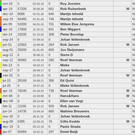
mrt-19
0
0
Roy Joosten
N
02-03-19
apr-19
57200
661
Rob Ruitenbeek
W
N
30-06-26
dec-24
8086
640
Martijn leliveld
N
01-01-26
sep-19
56480
746
Martijn leliveld
N
01-01-26
okt-09
52000
701
Willem Eise Jongsma
N
04-01-16
apr-10
17800
601
Ben Wiggers
N
11-10-12
okt-14
22035
308
Pieter Borstlap
n
01-10-20
sep-24
0
0
Johan Vollenbroek
N
07-09-24
jun-01
22902
264
Rob Jansen
W
N
19-08-08
aug-01
25000
609
Jos Sluijsmans
N
01-01-05
aug-12
0
0
Sterre D
N
30-08-12
sep-12
35992
260
Roef Veerman
W
N
01-04-24
feb-13
0
0
Mieke
N
16-02-13
sep-17
0
0
Johan Vollenbroek
N
29-09-17
mei-25
0
0
Roef Veerman
W
N
22-05-25
jul-15
28168
386
Ed Quist
N
24-08-21
jul-25
0
0
Mieke Vollenbroek
N
15-07-25
apr-15
79240
739
Roef Veerman
W
N
01-04-24
mrt-08
0
0
Hans&Hans
W
N
22-03-08
dec-08
0
0
Ellen van Vugt
N
28-12-08
feb-11
21195
926
Rob Jansen
W
N
31-12-12
jun-14
14735
660
Mathieu Brouwers
N
15-04-16
nov-16
0
0
Johan Vollenbroek
N
26-11-16
aug-09
5385
76
Gillis Kodde
W
N
22-06-15
dec-19
0
0
Paolo Strada
N
05-12-19
jan-07
50084
297
Emiel Beijk
N
10-02-21