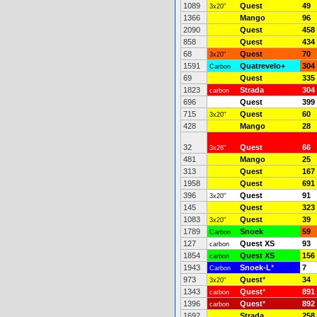
1089
Quest
49
3x20"
1366
Mango
96
2090
Quest
458
858
Quest
434
68
Quest
70
3x20"
1591
Quatrevelo+
304
Carbon
69
Quest
335
1823
Strada
304
carbon
696
Quest
399
715
Quest
60
3x20"
428
Mango
28
32
Quest
66
3x26"
481
Mango
25
313
Quest
167
1958
Quest
691
396
Quest
91
3x20"
145
Quest
323
1083
Quest
39
3x20"
1789
Snoek
59
Carbon
127
Quest XS
93
carbon
1854
Quest XS
156
carbon
1943
Snoek-L
*
7
Carbon
973
Quest
*
34
3x20"
1343
Quest
*
891
carbon
1396
Quest
*
892
carbon
1692
Strada
258