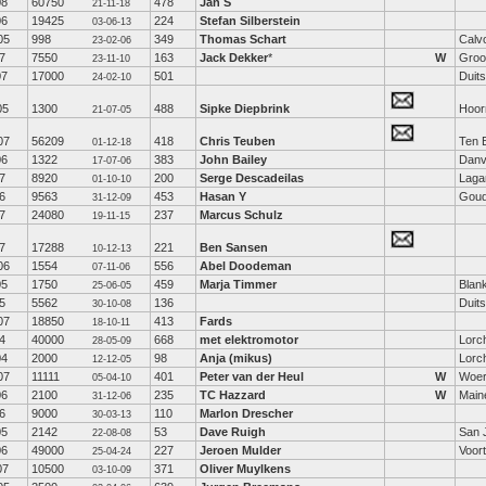
08
60750
478
Jan S
21-11-18
06
19425
224
Stefan Silberstein
03-06-13
05
998
349
Thomas Schart
Calv
23-02-06
7
7550
163
Jack Dekker
*
W
Groo
23-11-10
07
17000
501
Duits
24-02-10
05
1300
488
Sipke Diepbrink
Hoor
21-07-05
07
56209
418
Chris Teuben
Ten 
01-12-18
06
1322
383
John Bailey
Danv
17-07-06
7
8920
200
Serge Descadeilas
Laga
01-10-10
6
9563
453
Hasan Y
Gou
31-12-09
7
24080
237
Marcus Schulz
19-11-15
7
17288
221
Ben Sansen
10-12-13
06
1554
556
Abel Doodeman
07-11-06
05
1750
459
Marja Timmer
Blan
25-06-05
5
5562
136
Duits
30-10-08
07
18850
413
Fards
18-10-11
4
40000
668
met elektromotor
Lorc
28-05-09
04
2000
98
Anja (mikus)
Lorc
12-12-05
07
11111
401
Peter van der Heul
W
Woe
05-04-10
06
2100
235
TC Hazzard
W
Main
31-12-06
6
9000
110
Marlon Drescher
30-03-13
05
2142
53
Dave Ruigh
San 
22-08-08
06
49000
227
Jeroen Mulder
Voor
25-04-24
07
10500
371
Oliver Muylkens
03-10-09