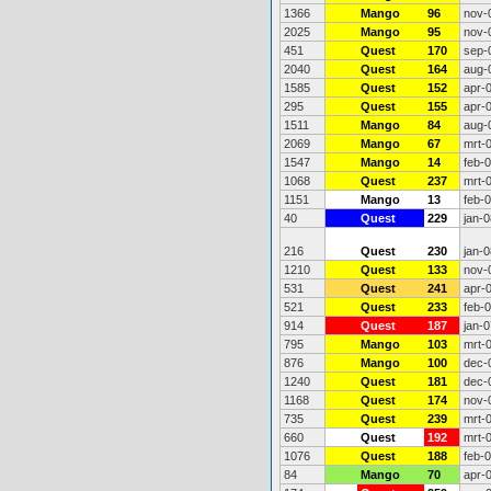
1366
Mango
96
nov-
2025
Mango
95
nov-
451
Quest
170
sep-
2040
Quest
164
aug-
1585
Quest
152
apr-
295
Quest
155
apr-
1511
Mango
84
aug-
2069
Mango
67
mrt-
1547
Mango
14
feb-
1068
Quest
237
mrt-
1151
Mango
13
feb-
40
Quest
229
jan-0
216
Quest
230
jan-0
1210
Quest
133
nov-
531
Quest
241
apr-
521
Quest
233
feb-
914
Quest
187
jan-0
795
Mango
103
mrt-
876
Mango
100
dec-
1240
Quest
181
dec-
1168
Quest
174
nov-
735
Quest
239
mrt-
660
Quest
192
mrt-
1076
Quest
188
feb-
84
Mango
70
apr-