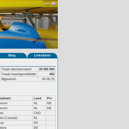
Blog
Links&Info
Totale kilometerstand:
39 095 984
Totaal maandgemiddelde:
482
Bijgewerkt:
06-08-26
nplaats
Land
Prv
hoven
NL
NB
hoven
NL
NB
nto
CND
nto (Canada)
NL
rup
DK
burg
DE