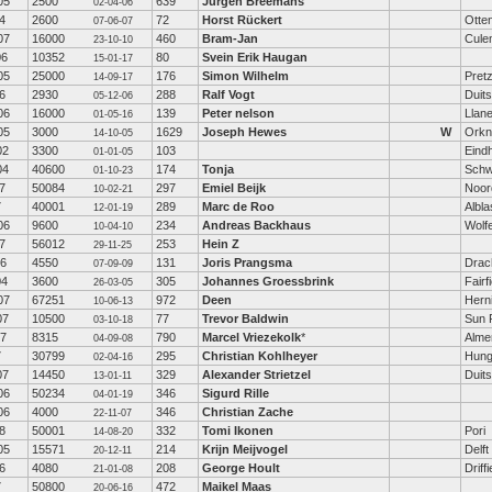
05
2500
639
Jurgen Breemans
02-04-06
4
2600
72
Horst Rückert
Otte
07-06-07
07
16000
460
Bram-Jan
Cule
23-10-10
06
10352
80
Svein Erik Haugan
15-01-17
05
25000
176
Simon Wilhelm
Pretz
14-09-17
6
2930
288
Ralf Vogt
Duits
05-12-06
06
16000
139
Peter nelson
Llanel
01-05-16
05
3000
1629
Joseph Hewes
W
Orkn
14-10-05
02
3300
103
Eind
01-01-05
04
40600
174
Tonja
Schw
01-10-23
7
50084
297
Emiel Beijk
Noor
10-02-21
7
40001
289
Marc de Roo
Albl
12-01-19
06
9600
234
Andreas Backhaus
Wolfe
10-04-10
7
56012
253
Hein Z
29-11-25
06
4550
131
Joris Prangsma
Drac
07-09-09
04
3600
305
Johannes Groessbrink
Fairf
26-03-05
07
67251
972
Deen
Hern
10-06-13
07
10500
77
Trevor Baldwin
Sun P
03-10-18
07
8315
790
Marcel Vriezekolk
*
Alme
04-09-08
7
30799
295
Christian Kohlheyer
Hun
02-04-16
07
14450
329
Alexander Strietzel
Duits
13-01-11
06
50234
346
Sigurd Rille
04-01-19
06
4000
346
Christian Zache
22-11-07
8
50001
332
Tomi Ikonen
Pori
14-08-20
05
15571
214
Krijn Meijvogel
Delft
20-12-11
6
4080
208
George Hoult
Driffi
21-01-08
7
50800
472
Maikel Maas
20-06-16