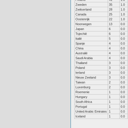
Zweden
35
1.0
Zwitserland
28
1.0
Canada
25
1.0
Oostenrijk
22
1.0
Noorwegen
13
0.0
Japan
6
0.0
Tsjechië
6
0.0
Italië
5
0.0
Spanje
4
0.0
China
4
0.0
Australië
4
0.0
Saudi Arabia
4
0.0
Thailand
3
0.0
Poland
3
0.0
Ierland
3
0.0
Nieuw Zeeland
3
0.0
Taiwan
2
0.0
Luxenburg
2
0.0
Roemenie
1
0.0
Hungary
1
0.0
South Africa
1
0.0
Portugal
1
0.0
United Arabic Emirates
1
0.0
Iceland
1
0.0