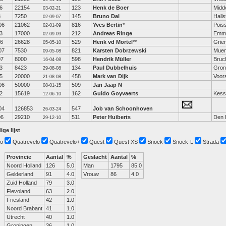
6
22154
123
Henk de Boer
Midd
03-02-21
3
7250
145
Bruno Dal
Hall
02-09-07
06
21062
816
Yves Bertin
*
Pois
02-01-09
3
17000
212
Andreas Ringe
Emme
02-09-09
06
26628
529
Henk vd Mortel
**
Grie
05-05-10
07
7530
821
Karsten Dobrzewski
Muen
09-05-08
07
8000
598
Hendrik Müller
Bruc
16-04-08
3
8423
134
Paul Dubbelhuis
Gron
29-08-08
5
20000
458
Mark van Dijk
Voor
21-08-08
06
50000
509
Jan Jaap N
08-01-15
2
15619
162
Guido Goyvaerts
Kess
12-06-10
04
126853
547
Job van Schoonhoven
26-03-24
06
29210
511
Peter Huiberts
Den 
29-12-10
ige lijst
o
Quatrevelo
Quatrevelo+
Quest
Quest XS
Snoek
Snoek-L
Strada
Provincie
Aantal
%
Geslacht
Aantal
%
Noord Holland
126
5.0
Man
1795
85.0
Gelderland
91
4.0
Vrouw
86
4.0
Zuid Holland
79
3.0
Flevoland
63
2.0
Friesland
42
1.0
Noord Brabant
41
1.0
Utrecht
40
1.0
Groningen
36
1.0