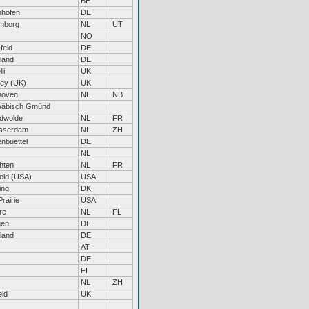
BE
nhofen
DE
mborg
NL
UT
NO
feld
DE
land
DE
li
UK
ey (UK)
UK
hoven
NL
NB
äbisch Gmünd
dwolde
NL
FR
asserdam
NL
ZH
nbuettel
DE
NL
hten
NL
FR
ield (USA)
USA
ing
DK
rairie
USA
re
NL
FL
gen
DE
land
DE
AT
DE
FI
NL
ZH
eld
UK