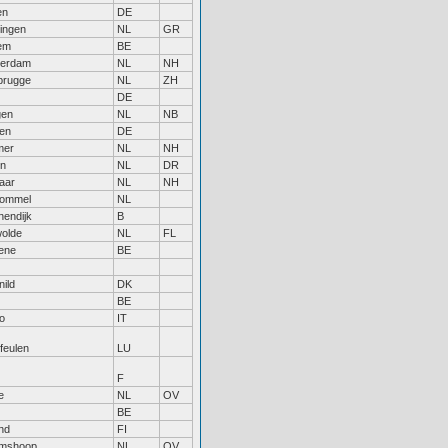
en
DE
ingen
NL
GR
em
BE
erdam
NL
NH
rugge
NL
ZH
DE
gen
NL
NB
en
DE
mer
NL
NH
n
NL
DR
aar
NL
NH
bommel
NL
nendijk
B
olde
NL
FL
ene
BE
ild
DK
BE
o
IT
feulen
LU
F
e
NL
OV
BE
nd
FI
mshoop
NL
OV