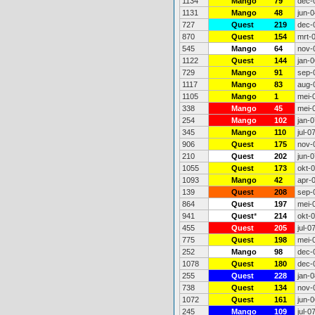
1134
Mango
79
dec-
1131
Mango
48
jun-0
727
Quest
219
dec-
870
Quest
154
mrt-
545
Mango
64
nov-
1122
Quest
144
jan-0
729
Mango
91
sep-
1117
Mango
83
aug-
1105
Mango
1
mei-
338
Mango
45
mei-
254
Mango
102
jan-0
345
Mango
110
jul-0
906
Quest
175
nov-
210
Quest
202
jun-0
1055
Quest
173
okt-
1093
Mango
42
apr-
139
Quest
208
sep-
864
Quest
197
mei-
941
Quest
*
214
okt-
455
Quest
205
jul-0
775
Quest
198
mei-
252
Mango
98
dec-
1078
Quest
180
dec-
255
Quest
228
jan-0
738
Quest
134
nov-
1072
Quest
161
jun-0
245
Mango
109
jul-0