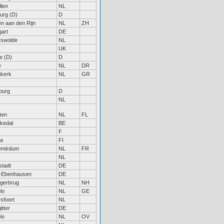
llen
NL
urg (D)
D
en aan den Rijn
NL
ZH
gart
DE
rswolde
NL
UK
e (D)
D
e
NL
DR
kerk
NL
GR
burg
D
NL
ten
NL
FL
kedal
BE
F
ra
FI
emirdum
NL
FR
NL
stadt
DE
-Ebenhausen
DE
gerbrug
NL
NH
lo
NL
GE
sfoort
NL
itter
DE
lo
NL
OV