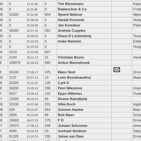
06
0
0
Tim Biesemans
Kape
17-11-06
06
0
0
Radieschen & Co
Freib
11-11-06
06
31000
804
Sjoerd Nieboer
Alph
25-11-09
06
0
0
Harald Kurzweil
Stutt
07-08-06
06
0
0
Jan Komdeur
Pate
15-04-06
06
45000
282
Andrew Cupples
11-07-19
05
0
0
Klaus-D Lindenberg
Tesp
19-08-05
05
0
0
Ineke Nelstein
Eeld
01-03-05
03
0
0
Hoog
01-02-03
08
4210
607
12-10-08
03
2240
21
Christian Bruns
Ham
30-01-12
8
106976
490
Arthur Bennebroek
01-04-26
8
55100
475
Mans Smit
Dron
27-09-17
05
1137
14
Leen Bourdeaudhui
Maar
03-07-12
08
25304
135
Cyril G
21-11-23
08
26000
298
Petri Wikstrom
Imat
15-05-15
7
9327
102
Eppo Hillenius
Oud
22-09-14
07
13300
65
Dharm Ramdjielal
06-05-24
06
10100
331
Silke Koch
Ingol
14-07-09
06
500
563
Zemnec Hacker
Baar
05-01-07
06
2000
89
Rob Maes
Scha
05-10-08
08
15693
179
F D
Erme
04-07-15
07
19374
299
Johann Schouten
Amer
17-08-12
07
4000
30
Gerhard Strebner
Salzg
05-04-18
05
81320
330
Johan van Dam
Erme
13-10-25