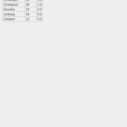
Overijssel
35
1.0
Drenthe
19
0.0
Limburg
18
0.0
Zeeland
12
0.0