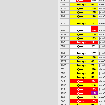
174
Quest
259
apr-
659
Mango
87
mrt-
1222
Quest
135
nov-
966
Quest
*
185
jan-0
706
Quest
196
apr-
1200
Mango
71
mei-
208
Quest
210
sep-
1199
Quest
145
apr-
926
Quest
183
jan-0
907
Mango
114
jan-0
559
Quest
201
jun-0
703
Mango
107
jun-0
1190
Quest
168
aug-
1179
Mango
68
mrt-
1025
Mango
75
jun-0
671
Quest
226
dec-
352
Mango
47
jun-0
1165
Mango
51
apr-
845
Quest
224
dec-
1158
Quest
146
apr-
925
Quest
163
jun-0
1156
Quest
145
apr-
269
Quest
149
mrt-
862
Quest
199
mei-