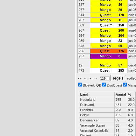
587
Mango
86
jan-0
977
Mango
29
jul-0
614
Quest
*
178
nov-
707
Mango
11
jan-0
509
Quest
**
150
feb-
967
Quest
206
aug-
954
Mango
104
mrt-
939
Mango
23
jun-0
648
Mango
60
jan-0
256
Quest
176
nov-
737
Mango
0
jun-0
19
Mango
57
dec-
473
Quest
153
mrt-
<<
<
>
>>
volled
Bluevelo QB
DuoQuest
Mang
Land
Aantal
%
Nederland
765
36.0
Duitsland
481
22.0
Frankrijk
208
9.0
België
135
6.0
Denemarken
89
4.0
Verenigde Staten
88
4.0
Verenigd Koninkrijk
58
2.0
Finland
41
1.0