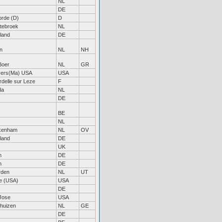
NL
DE
orde (D)
D
tebroek
NL
land
DE
n
NL
NH
Boer
NL
GR
ers(Ma) USA
USA
rdelle sur Leze
F
da
NL
DE
BE
NL
kenham
NL
OV
land
DE
UK
h
DE
h
DE
rden
NL
UT
e (USA)
USA
DE
Jose
USA
thuizen
NL
GE
DE