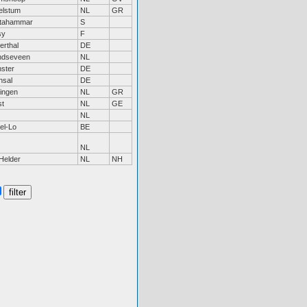
elstum
NL
GR
stahammar
S
sy
F
rthal
DE
ndseveen
NL
ster
DE
hsal
DE
ingen
NL
GR
st
NL
GE
NL
el-Lo
BE
NL
Helder
NL
NH