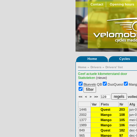
Contact
Opening hours
Home
Cycles
Home
»
Drivers
»
Drivers' list
Geef actuele kilometerstand door
Statistieken
(nieuw)
Bluevelo QB
DuoQuest
Mang
<<
<
>
>>
volled
Var
Fiets
Nr
Afg
1446
Quest
203
jun-0
2002
Mango
108
jun-0
1377
Mango
105
mei-
1989
Mango
106
mei-
849
Quest
182
dec-
965
Mango
97
dec-