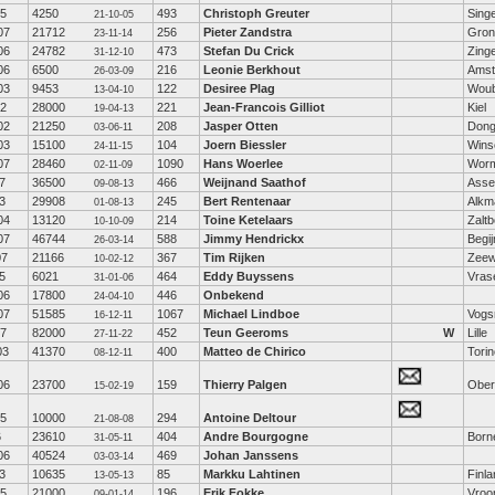
05
4250
493
Christoph Greuter
Sing
21-10-05
07
21712
256
Pieter Zandstra
Gron
23-11-14
06
24782
473
Stefan Du Crick
Zing
31-12-10
06
6500
216
Leonie Berkhout
Amst
26-03-09
03
9453
122
Desiree Plag
Woub
13-04-10
02
28000
221
Jean-Francois Gilliot
Kiel
19-04-13
02
21250
208
Jasper Otten
Don
03-06-11
03
15100
104
Joern Biessler
Wins
24-11-15
07
28460
1090
Hans Woerlee
Wor
02-11-09
7
36500
466
Weijnand Saathof
Asse
09-08-13
3
29908
245
Bert Rentenaar
Alkm
01-08-13
04
13120
214
Toine Ketelaars
Zalt
10-10-09
07
46744
588
Jimmy Hendrickx
Begij
26-03-14
07
21166
367
Tim Rijken
Zeew
10-02-12
5
6021
464
Eddy Buyssens
Vras
31-01-06
06
17800
446
Onbekend
24-04-10
07
51585
1067
Michael Lindboe
Vogsn
16-12-11
07
82000
452
Teun Geeroms
W
Lille
27-11-22
03
41370
400
Matteo de Chirico
Torin
08-12-11
06
23700
159
Thierry Palgen
Ober
15-02-19
05
10000
294
Antoine Deltour
21-08-08
6
23610
404
Andre Bourgogne
Born
31-05-11
06
40524
469
Johan Janssens
03-03-14
3
10635
85
Markku Lahtinen
Finla
13-05-13
05
21000
196
Erik Fokke
Vroo
09-01-14