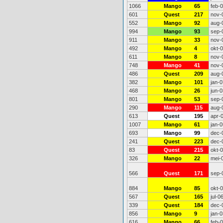
1066
Mango
65
feb-
601
Quest
217
nov-
552
Mango
92
aug-
994
Mango
93
sep-
911
Mango
33
nov-
492
Mango
4
okt-
611
Mango
8
nov-
748
Mango
41
nov-
486
Quest
209
aug-
382
Mango
101
jan-0
468
Mango
26
jun-0
801
Mango
53
sep-
290
Mango
115
aug-
613
Quest
195
apr-
1007
Mango
61
jan-0
693
Mango
99
dec-
241
Quest
223
dec-
83
Quest
215
okt-
326
Mango
22
mei-
566
Quest
171
sep-
884
Mango
85
okt-
567
Quest
165
jul-0
339
Quest
184
dec-
856
Mango
9
jan-0
616
Mango
66
feb-