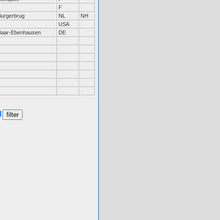
F
Burgerbrug
NL
NH
USA
Baar-Ebenhausen
DE