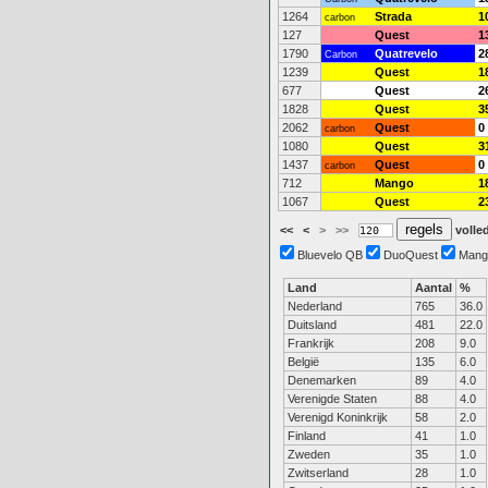
1264
Strada
1
carbon
127
Quest
1
1790
Quatrevelo
2
Carbon
1239
Quest
1
677
Quest
2
1828
Quest
3
2062
Quest
0
carbon
1080
Quest
3
1437
Quest
0
carbon
712
Mango
1
1067
Quest
2
<<
<
>
>>
volled
Bluevelo QB
DuoQuest
Mang
Land
Aantal
%
Nederland
765
36.0
Duitsland
481
22.0
Frankrijk
208
9.0
België
135
6.0
Denemarken
89
4.0
Verenigde Staten
88
4.0
Verenigd Koninkrijk
58
2.0
Finland
41
1.0
Zweden
35
1.0
Zwitserland
28
1.0