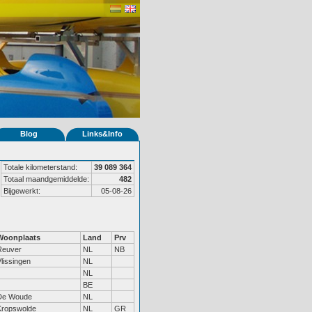
Blog
Links&Info
Totale kilometerstand:
39 089 364
Totaal maandgemiddelde:
482
Bijgewerkt:
05-08-26
Woonplaats
Land
Prv
Reuver
NL
NB
lissingen
NL
NL
BE
De Woude
NL
Kropswolde
NL
GR