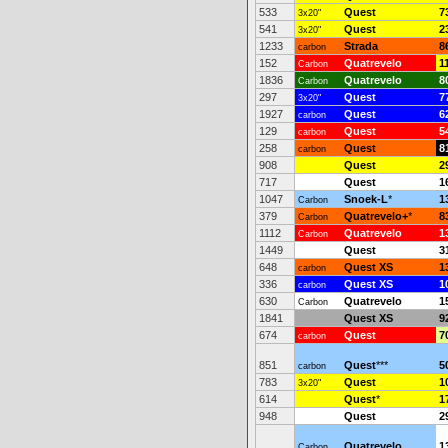
533
Quest
7
3x20"
541
Quest
2
3x20"
1233
Strada
8
carbon
152
Quatrevelo
1
Carbon
1836
Quatrevelo
8
Carbon
297
Quest
7
3x20"
1927
Quest
6
carbon
129
Quest
5
carbon
258
Quest
8
carbon
908
Quest
2
717
Quest
1
1047
Snoek-L
*
1
Carbon
379
Quatrevelo+
*
8
Carbon
1112
Quatrevelo
1
Carbon
1449
Quest
3
648
Quest XS
1
carbon
336
Quest XS
1
carbon
630
Quatrevelo
1
Carbon
1841
Quest XS
9
674
Quest
7
carbon
851
Quest
***
5
carbon
783
Quest
1
3x20"
614
Quest
*
1
948
Quest
2
Quatrevelo
1
Carbon