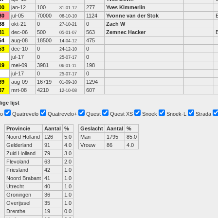
00
jan-12
100
277
Yves Kimmerlin
31-01-12
30
jul-05
70000
1124
Yvonne van der Stok
06-10-10
88
okt-21
0
0
Zach W
27-10-21
81
dec-06
500
563
Zemnec Hacker
05-01-07
64
aug-08
18500
475
14-04-12
53
dec-10
0
0
24-12-10
jul-17
0
0
25-07-17
19
mei-09
3981
198
06-01-11
jul-17
0
0
25-07-17
89
aug-09
16719
1294
01-09-10
37
mrt-08
4210
607
12-10-08
ige lijst
o
Quatrevelo
Quatrevelo+
Quest
Quest XS
Snoek
Snoek-L
Strada
Provincie
Aantal
%
Geslacht
Aantal
%
Noord Holland
126
5.0
Man
1795
85.0
Gelderland
91
4.0
Vrouw
86
4.0
Zuid Holland
79
3.0
Flevoland
63
2.0
Friesland
42
1.0
Noord Brabant
41
1.0
Utrecht
40
1.0
Groningen
36
1.0
Overijssel
35
1.0
Drenthe
19
0.0