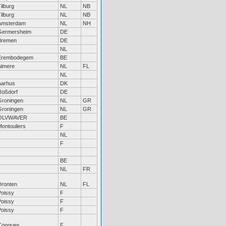
ilburg
NL
NB
ilburg
NL
NB
Amsterdam
NL
NH
Germersheim
DE
Bremen
DE
NL
Erembodegem
BE
Almere
NL
FL
NL
Aarhus
DK
Roßdorf
DE
Groningen
NL
GR
Groningen
NL
GR
OLVWAVER
BE
Montouliers
F
NL
F
BE
NL
FR
Dronten
NL
FL
Poissy
F
Poissy
F
Poissy
F
Conques
F