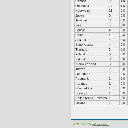
Canada
25
1.0
Oostenrijk
22
1.0
Noorwegen
13
0.0
Japan
6
0.0
Tsjechië
6
0.0
Italië
5
0.0
Spanje
4
0.0
China
4
0.0
Australië
4
0.0
Saudi Arabia
4
0.0
Thailand
3
0.0
Poland
3
0.0
Ierland
3
0.0
Nieuw Zeeland
3
0.0
Taiwan
2
0.0
Luxenburg
2
0.0
Roemenie
1
0.0
Hungary
1
0.0
South Africa
1
0.0
Portugal
1
0.0
United Arabic Emirates
1
0.0
Iceland
1
0.0
© 2000-2026
Velomobiel.nl