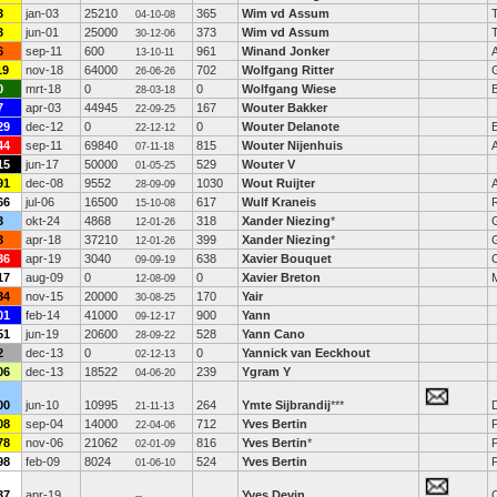
3
jan-03
25210
365
Wim vd Assum
T
04-10-08
3
jun-01
25000
373
Wim vd Assum
T
30-12-06
6
sep-11
600
961
Winand Jonker
13-10-11
19
nov-18
64000
702
Wolfgang Ritter
26-06-26
0
mrt-18
0
0
Wolfgang Wiese
28-03-18
7
apr-03
44945
167
Wouter Bakker
22-09-25
29
dec-12
0
0
Wouter Delanote
22-12-12
44
sep-11
69840
815
Wouter Nijenhuis
07-11-18
15
jun-17
50000
529
Wouter V
01-05-25
91
dec-08
9552
1030
Wout Ruijter
28-09-09
66
jul-06
16500
617
Wulf Kraneis
15-10-08
3
okt-24
4868
318
Xander Niezing
*
12-01-26
3
apr-18
37210
399
Xander Niezing
*
12-01-26
36
apr-19
3040
638
Xavier Bouquet
09-09-19
17
aug-09
0
0
Xavier Breton
12-08-09
34
nov-15
20000
170
Yair
30-08-25
01
feb-14
41000
900
Yann
09-12-17
51
jun-19
20600
528
Yann Cano
28-09-22
2
dec-13
0
0
Yannick van Eeckhout
02-12-13
06
dec-13
18522
239
Ygram Y
04-06-20
00
jun-10
10995
264
Ymte Sijbrandij
***
21-11-13
08
sep-04
14000
712
Yves Bertin
22-04-06
78
nov-06
21062
816
Yves Bertin
*
02-01-09
98
feb-09
8024
524
Yves Bertin
01-06-10
37
apr-19
Yves Devin
--