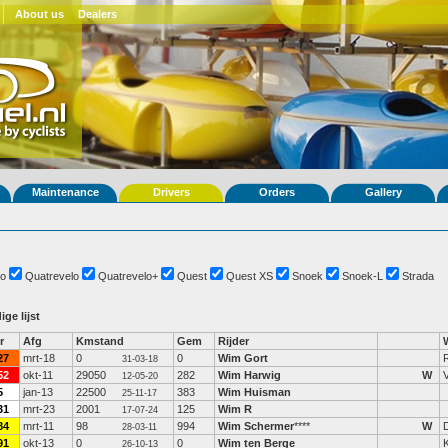
About us
Dealers
Maintenance
Drivers
Orders
Gallery
o
Quatrevelo
Quatrevelo+
Quest
Quest XS
Snoek
Snoek-L
Strada
ige lijst
r
Afg
Kmstand
Gem
Rijder
27
mrt-18
0
0
Wim Gort
31-03-18
52
okt-11
29050
282
Wim Harwig
W
V
12-05-20
5
jan-13
22500
383
Wim Huisman
25-11-17
31
mrt-23
2001
125
Wim R
17-07-24
84
mrt-11
98
994
Wim Schermer
****
W
28-03-11
91
okt-13
0
0
Wim ten Berge
26-10-13