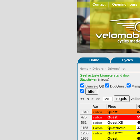
Contact
Opening hours
Home
Cycles
Home
»
Drivers
»
Drivers' list
Geef actuele kilometerstand door
Statistieken
(nieuw)
Bluevelo QB
DuoQuest
Mang
<<
<
>
>>
volled
Var
Fiets
N
1349
Quest
8
carbon
475
Quest
5
carbon
581
Quest XS
4
carbon
1158
Quatrevelo
3
Carbon
1265
Quest
****
4
carbon
1958
Quest
6