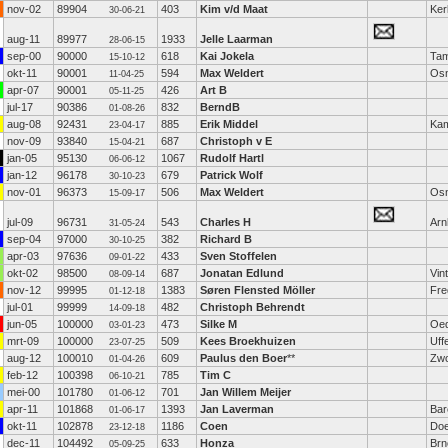
nov-02
89904
403
Kim v/d Maat
Ker
30-06-21
aug-11
89977
1933
Jelle Laarman
28-06-15
sep-00
90000
618
Kai Jokela
Ta
15-10-12
okt-11
90001
594
Max Weldert
Os
11-04-25
apr-07
90001
426
Art B
05-11-25
jul-17
90386
832
BerndB
01-08-26
aug-08
92431
885
Erik Middel
Ka
23-04-17
nov-09
93840
687
Christoph v E
15-04-21
jan-05
95130
1067
Rudolf Hartl
06-06-12
jan-12
96178
679
Patrick Wolf
30-10-23
nov-01
96373
506
Max Weldert
Os
15-09-17
jul-09
96731
543
Charles H
Ar
31-05-24
sep-04
97000
382
Richard B
30-10-25
apr-03
97636
433
Sven Stoffelen
09-01-22
okt-02
98500
687
Jonatan Edlund
Vin
08-09-14
nov-12
99995
1383
Søren Flensted Möller
Fre
01-12-18
jul-01
99999
482
Christoph Behrendt
14-09-18
jun-05
100000
473
Silke M
Oed
03-01-23
mrt-09
100000
509
Kees Broekhuizen
Uffe
23-07-25
aug-12
100010
609
Paulus den Boer
**
Zwo
01-04-26
feb-12
100398
785
Tim C
06-10-21
mei-00
101780
701
Jan Willem Meijer
01-06-12
apr-11
101868
1393
Jan Laverman
Bar
01-06-17
okt-11
102878
1186
Coen
Doe
23-12-18
dec-11
104492
633
Honza
Brn
05-09-25