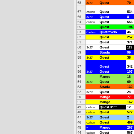
68
Quest
70
3x20"
67
Quest
534
carbon
66
Quest
8
3x20"
64
Quest
556
carbon
65
Quest
194
63
Quatrevelo
46
Carbon
62
Quest
257
61
Quest
371
60
Quest
119
3x20"
59
Strada
99
58
Quest
38
3x20"
57
Quest
342
56
Quest
107
3x20"
55
Mango
18
54
Quest
69
3x20"
53
Strada
132
52
Quest
24
3x20"
50
Mango
77
51
Mango
162
49
Quest XS
**
12
carbon
48
Quest
577
carbon
47
Quest
2
3x20"
46
Quest
499
carbon
45
Mango
267
+
44
Quest
567
carbon