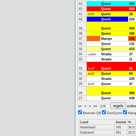
43
Quest
406
42
Quest
550
41
Quest
18
3x20"
40
Quest
229
39
Quest
450
38
Quest
186
37
Mango
136
36
Quest
132
35
Quest
415
34
Strada
37
carbon
33
Strada
11
32
Quest
66
3x26"
31
Quest
64
3x20"
30
Strada
220
29
Quest
47
3x20"
28
Quest
380
27
Quest
438
<<
<
>
>>
volled
Bluevelo QB
DuoQuest
Mang
Land
Aantal
%
Nederland
765
36.0
Duitsland
481
22.0