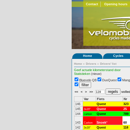
Contact
Opening hours
Home
Cycles
Home
»
Drivers
»
Drivers' list
Geef actuele kilometerstand door
Statistieken
(nieuw)
Bluevelo QB
DuoQuest
Mang
<<
<
>
>>
volled
Var
Fiets
Nr
146
Quest
323
145
Quest
25
3x20"
144
Quest
789
carbon
143
Snoek
*
60
Carbon
142
Quest
118
3x20"