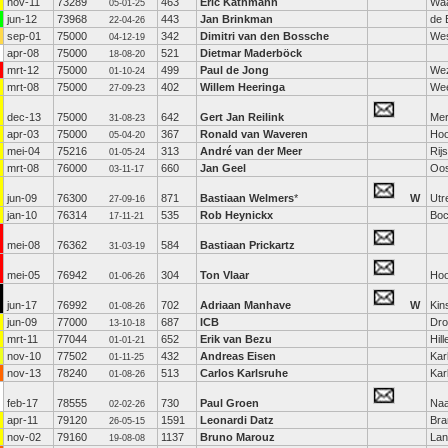
nov-11
73289
463
Eric Kathmann
Waa
05-01-25
jun-12
73968
443
Jan Brinkman
de 
22-04-26
sep-01
75000
342
Dimitri van den Bossche
Wes
04-12-19
apr-08
75000
521
Dietmar Maderböck
18-08-20
mrt-12
75000
499
Paul de Jong
We
01-10-24
mrt-08
75000
402
Willem Heeringa
We
27-09-23
dec-13
75000
642
Gert Jan Reilink
Me
31-08-23
apr-03
75000
367
Ronald van Waveren
Hoo
05-04-20
mei-04
75216
313
André van der Meer
Rij
01-05-24
mrt-08
76000
660
Jan Geel
Oo
03-11-17
jun-09
76300
871
Bastiaan Welmers
*
W
Utr
27-09-16
jan-10
76314
535
Rob Heynickx
Boc
17-11-21
mei-08
76362
584
Bastiaan Prickartz
31-03-19
mei-05
76942
304
Ton Vlaar
Hoo
01-06-26
jun-17
76992
702
Adriaan Manhave
W
Kin
01-08-26
jun-09
77000
687
ICB
Dro
13-10-18
mrt-11
77044
652
Erik van Bezu
Hil
01-01-21
nov-10
77502
432
Andreas Eisen
Kar
01-11-25
nov-13
78240
513
Carlos Karlsruhe
Kar
01-08-26
feb-17
78555
730
Paul Groen
Naa
02-02-26
apr-11
79120
1591
Leonardi Datz
Br
26-05-15
nov-02
79160
1137
Bruno Marouz
Lan
19-08-08