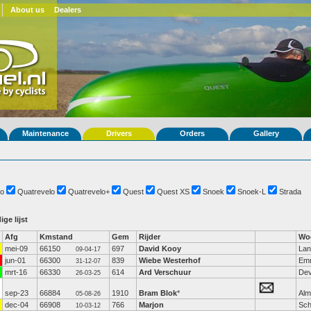
About us
Dealers
Maintenance
Drivers
Orders
Gallery
o
Quatrevelo
Quatrevelo+
Quest
Quest XS
Snoek
Snoek-L
Strada
ige lijst
Afg
Kmstand
Gem
Rijder
Wo
mei-09
66150
697
David Kooy
La
09-04-17
jun-01
66300
839
Wiebe Westerhof
Em
31-12-07
mrt-16
66330
614
Ard Verschuur
Dev
26-03-25
sep-23
66884
1910
Bram Blok
*
Alm
05-08-26
dec-04
66908
766
Marjon
Sch
10-03-12