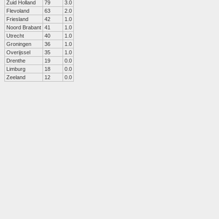
Zuid Holland
79
3.0
Flevoland
63
2.0
Friesland
42
1.0
Noord Brabant
41
1.0
Utrecht
40
1.0
Groningen
36
1.0
Overijssel
35
1.0
Drenthe
19
0.0
Limburg
18
0.0
Zeeland
12
0.0