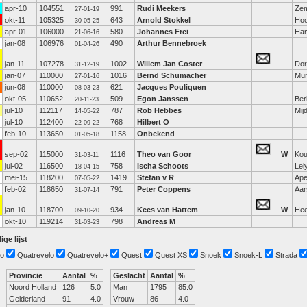
apr-10
104551
991
Rudi Meekers
Zem
27-01-19
okt-11
105325
643
Arnold Stokkel
Hoo
30-05-25
apr-01
106000
580
Johannes Frei
Ha
21-06-16
jan-08
106976
490
Arthur Bennebroek
01-04-26
jan-11
107278
1002
Willem Jan Coster
Dor
31-12-19
jan-07
110000
1016
Bernd Schumacher
Mün
27-01-16
jun-08
110000
621
Jacques Pouliquen
08-03-23
okt-05
110652
509
Egon Janssen
Ber
20-11-23
jul-10
112117
787
Rob Hebbes
Mij
14-05-22
jul-10
112400
768
Hilbert O
22-09-22
feb-10
113650
1158
Onbekend
01-05-18
sep-02
115000
1116
Theo van Goor
W
Kou
31-03-11
jul-02
116500
758
Ischa Schoots
Lel
18-04-15
mei-15
118200
1419
Stefan v R
Ape
07-05-22
feb-02
118650
791
Peter Coppens
Aar
31-07-14
jan-10
118700
934
Kees van Hattem
W
Hee
09-10-20
okt-10
119214
798
Andreas M
31-03-23
ige lijst
o
Quatrevelo
Quatrevelo+
Quest
Quest XS
Snoek
Snoek-L
Strada
Provincie
Aantal
%
Geslacht
Aantal
%
Noord Holland
126
5.0
Man
1795
85.0
Gelderland
91
4.0
Vrouw
86
4.0