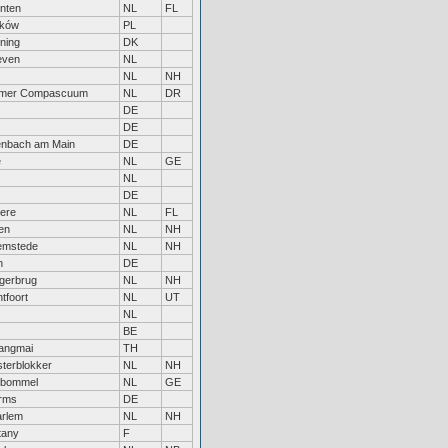
nten
NL
FL
aków
PL
ning
DK
even
NL
NL
NH
mer Compascuum
NL
DR
DE
DE
enbach am Main
DE
e
NL
GE
NL
DE
ere
NL
FL
en
NL
NH
emstede
NL
NH
n
DE
gerbrug
NL
NH
tfoort
NL
UT
NL
BE
angmai
TH
terblokker
NL
NH
tbommel
NL
GE
rms
DE
rlem
NL
NH
ttany
F