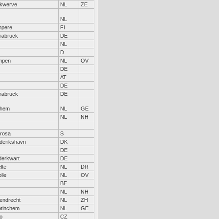
kwerve
NL
ZE
NL
mpere
FI
nabruck
DE
NL
D
mpen
NL
OV
DE
AT
DE
nabruck
DE
nhem
NL
GE
NL
NH
trosa
S
derikshavn
DK
DE
erkwart
DE
lte
NL
DR
lle
NL
OV
BE
NL
NH
endrecht
NL
ZH
tinchem
NL
GE
o
CZ