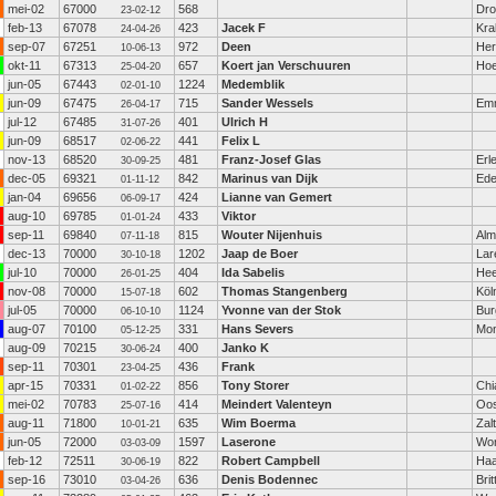
mei-02
67000
568
Dro
23-02-12
feb-13
67078
423
Jacek F
Kr
24-04-26
sep-07
67251
972
Deen
Her
10-06-13
okt-11
67313
657
Koert jan Verschuuren
Ho
25-04-20
jun-05
67443
1224
Medemblik
02-01-10
jun-09
67475
715
Sander Wessels
Em
26-04-17
jul-12
67485
401
Ulrich H
31-07-26
jun-09
68517
441
Felix L
02-06-22
nov-13
68520
481
Franz-Josef Glas
Erl
30-09-25
dec-05
69321
842
Marinus van Dijk
Ed
01-11-12
jan-04
69656
424
Lianne van Gemert
06-09-17
aug-10
69785
433
Viktor
01-01-24
sep-11
69840
815
Wouter Nijenhuis
Alm
07-11-18
dec-13
70000
1202
Jaap de Boer
Lar
30-10-18
jul-10
70000
404
Ida Sabelis
He
26-01-25
nov-08
70000
602
Thomas Stangenberg
Köl
15-07-18
jul-05
70000
1124
Yvonne van der Stok
Bur
06-10-10
aug-07
70100
331
Hans Severs
Mon
05-12-25
aug-09
70215
400
Janko K
30-06-24
sep-11
70301
436
Frank
23-04-25
apr-15
70331
856
Tony Storer
Chi
01-02-22
mei-02
70783
414
Meindert Valenteyn
Oos
25-07-16
aug-11
71800
635
Wim Boerma
Zal
10-01-21
jun-05
72000
1597
Laserone
Wo
03-03-09
feb-12
72511
822
Robert Campbell
Haa
30-06-19
sep-16
73010
636
Denis Bodennec
Bri
03-04-26