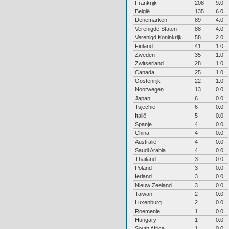
Frankrijk
208
9.0
België
135
6.0
Denemarken
89
4.0
Verenigde Staten
88
4.0
Verenigd Koninkrijk
58
2.0
Finland
41
1.0
Zweden
35
1.0
Zwitserland
28
1.0
Canada
25
1.0
Oostenrijk
22
1.0
Noorwegen
13
0.0
Japan
6
0.0
Tsjechië
6
0.0
Italië
5
0.0
Spanje
4
0.0
China
4
0.0
Australië
4
0.0
Saudi Arabia
4
0.0
Thailand
3
0.0
Poland
3
0.0
Ierland
3
0.0
Nieuw Zeeland
3
0.0
Taiwan
2
0.0
Luxenburg
2
0.0
Roemenie
1
0.0
Hungary
1
0.0
South Africa
1
0.0