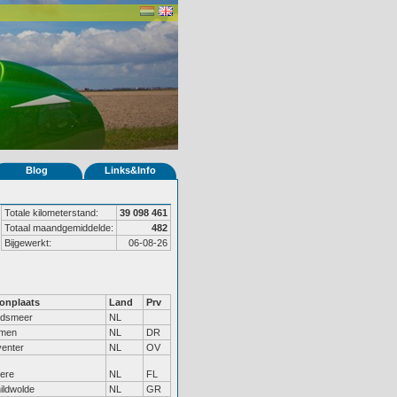
Blog
Links&Info
Totale kilometerstand:
39 098 461
Totaal maandgemiddelde:
482
Bijgewerkt:
06-08-26
onplaats
Land
Prv
ndsmeer
NL
men
NL
DR
enter
NL
OV
ere
NL
FL
ildwolde
NL
GR