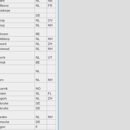
lre
NL
NB
Blesse
NL
FR
tdorpe
DE
zep
NL
OV
esp
NL
NH
rksem
BE
fddorp
NL
NH
soord
NL
ZH
stwoud
NL
NH
echt
NL
UT
holt
BE
NL
rn
NL
NH
sarvik
NO
nten
NL
FL
legom
NL
ZH
lsruhe
DE
lsruhe
DE
rden
NL
NH
amsche
DE
gon
F