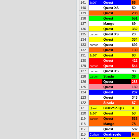
141
Quest
55
3x20"
140
Quest XS
50
139
Quest
208
138
Quest
551
137
Mango
69
136
Quest
332
135
Quest XS
23
carbon
134
Quest
334
133
Quest
692
carbon
132
Quest
139
131
Quest
93
3x20"
130
Quest
422
129
Quest
544
carbon
127
Quest XS
93
carbon
128
Strada
36
carbon
126
Quest
283
125
Quest
130
124
Quest
207
123
Quest
343
122
Strada
87
121
Bluevelo QB
0
Quest
120
Quest
53
3x20"
119
Quest
533
carbon
118
Mango
78
117
Quest
582
116
Quatrevelo
9
Carbon