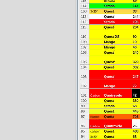
115
Strada
89
114
Strada
113
108
Quest
33
3x20"
113
Quest
244
112
Strada
106
111
Quest
234
110
Quest XS
90
109
Mango
19
107
Mango
46
106
Quest
240
105
Quest
*
329
104
Quest
382
103
Quest
247
102
Mango
72
101
Quatrevelo
42
Carbon
100
Quest
330
99
Strada
68
98
Quest
445
97
Quest
708
carbon
96
Quatrevelo
26
Carbon
95
Quest
488
carbon
94
Quest
68
3x20"