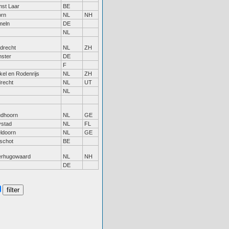
st Laar
BE
rn
NL
NH
meln
DE
NL
drecht
NL
ZH
ster
DE
F
kel en Rodenrijs
NL
ZH
drecht
NL
UT
NL
dhoorn
NL
GE
ystad
NL
FL
ldoorn
NL
GE
schot
BE
rhugowaard
NL
NH
DE