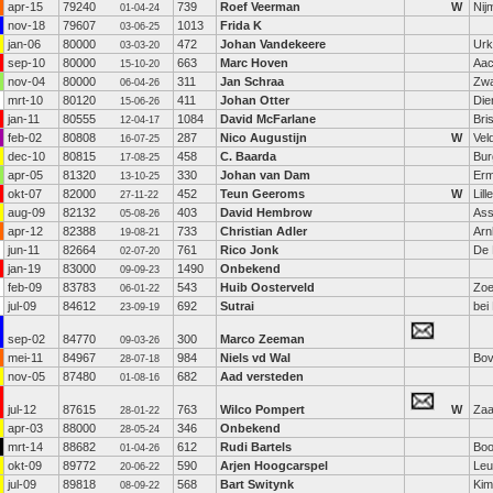
apr-15
79240
739
Roef Veerman
W
Nij
01-04-24
nov-18
79607
1013
Frida K
03-06-25
jan-06
80000
472
Johan Vandekeere
Urk
03-03-20
sep-10
80000
663
Marc Hoven
Aa
15-10-20
nov-04
80000
311
Jan Schraa
Zwa
06-04-26
mrt-10
80120
411
Johan Otter
Die
15-06-26
jan-11
80555
1084
David McFarlane
Bris
12-04-17
feb-02
80808
287
Nico Augustijn
W
Vel
16-07-25
dec-10
80815
458
C. Baarda
Bur
17-08-25
apr-05
81320
330
Johan van Dam
Erm
13-10-25
okt-07
82000
452
Teun Geeroms
W
Lille
27-11-22
aug-09
82132
403
David Hembrow
As
05-08-26
apr-12
82388
733
Christian Adler
Ar
19-08-21
jun-11
82664
761
Rico Jonk
De 
02-07-20
jan-19
83000
1490
Onbekend
09-09-23
feb-09
83783
543
Huib Oosterveld
Zoe
06-01-22
jul-09
84612
692
Sutrai
bei
23-09-19
sep-02
84770
300
Marco Zeeman
09-03-26
mei-11
84967
984
Niels vd Wal
Bo
28-07-18
nov-05
87480
682
Aad versteden
01-08-16
jul-12
87615
763
Wilco Pompert
W
Za
28-01-22
apr-03
88000
346
Onbekend
28-05-24
mrt-14
88682
612
Rudi Bartels
Boo
01-04-26
okt-09
89772
590
Arjen Hoogcarspel
Leu
20-06-22
jul-09
89818
568
Bart Switynk
Kim
08-09-22