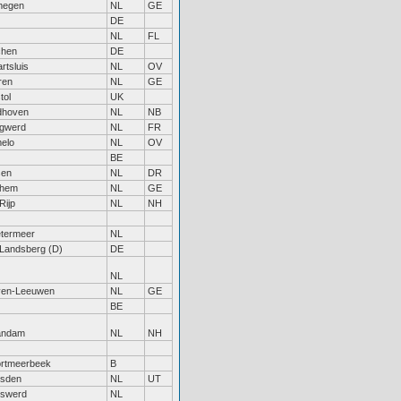
megen
NL
GE
DE
NL
FL
chen
DE
rtsluis
NL
OV
ren
NL
GE
tol
UK
dhoven
NL
NB
gwerd
NL
FR
elo
NL
OV
BE
sen
NL
DR
nhem
NL
GE
Rijp
NL
NH
termeer
NL
 Landsberg (D)
DE
NL
ven-Leeuwen
NL
GE
BE
andam
NL
NH
rtmeerbeek
B
sden
NL
UT
swerd
NL