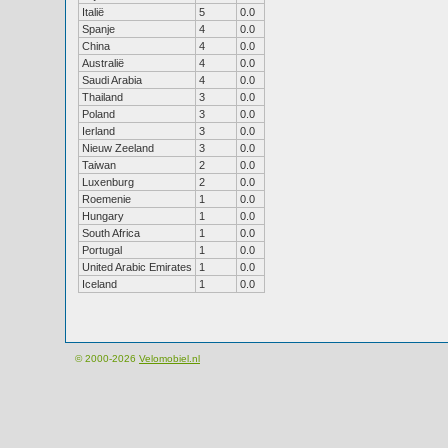
Italië
5
0.0
Spanje
4
0.0
China
4
0.0
Australië
4
0.0
Saudi Arabia
4
0.0
Thailand
3
0.0
Poland
3
0.0
Ierland
3
0.0
Nieuw Zeeland
3
0.0
Taiwan
2
0.0
Luxenburg
2
0.0
Roemenie
1
0.0
Hungary
1
0.0
South Africa
1
0.0
Portugal
1
0.0
United Arabic Emirates
1
0.0
Iceland
1
0.0
© 2000-2026
Velomobiel.nl