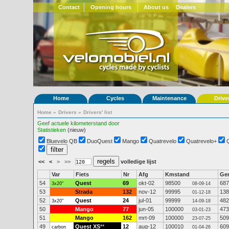
Contact
Opening hours
About us
Dealers
Home
Cycles
Maintenance
Drive
Home
»
Drivers
»
Drivers' list
Geef actuele kilometerstand door
Statistieken
(nieuw)
Bluevelo QB
DuoQuest
Mango
Quatrevelo
Quatrevelo+
<<
<
>
>>
volledige lijst
Var
Fiets
Nr
Afg
Kmstand
Ge
54
Quest
69
okt-02
98500
687
3x20"
08-09-14
53
Strada
132
nov-12
99995
138
01-12-18
52
Quest
24
jul-01
99999
482
3x20"
14-09-18
50
Mango
77
jun-05
100000
473
03-01-23
51
Mango
162
mrt-09
100000
509
23-07-25
49
Quest XS
**
12
aug-12
100010
609
carbon
01-04-26