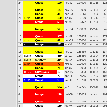
24
Quest
190
mrt-07
124000
128
16-03-15
23
Quest
177
nov-06
125000
625
27-06-23
22
Mango
34
sep-03
126113
552
05-09-22
21
Quest
120
jan-05
126120
840
3x20"
04-07-17
20
Strada
5
okt-09
126372
649
13-01-26
19
Mango
57
dec-04
126853
547
26-03-24
18
Quest
*
307
mrt-09
131685
779
28-03-23
17
Quest
89
dec-03
133000
111
3x20"
18-11-13
16
Mango
232
jan-10
134260
139
+
12-01-18
15
Quest
402
mrt-10
136839
117
02-12-19
14
Quest
459
jan-11
138450
846
carbon
06-09-24
13
Strada
***
254
feb-17
148000
143
carbon
02-10-25
12
Quest
75
mrt-03
150000
125
3x20"
12-02-13
11
Mango
74
jun-05
150033
626
12-05-25
10
Quatrevelo
16
dec-16
163333
154
Carbon
14-10-25
9
Strada
70
apr-11
164545
107
02-01-24
8
Quest
1
apr-00
165703
524
3x20"
27-07-26
7
Quest
524
jul-11
172725
964
25-06-26
6
Mango
128
mei-08
175033
102
01-08-22
5
Quest
387
jan-10
207716
113
07-05-25
4
Quest
189
feb-07
221942
996
01-09-25