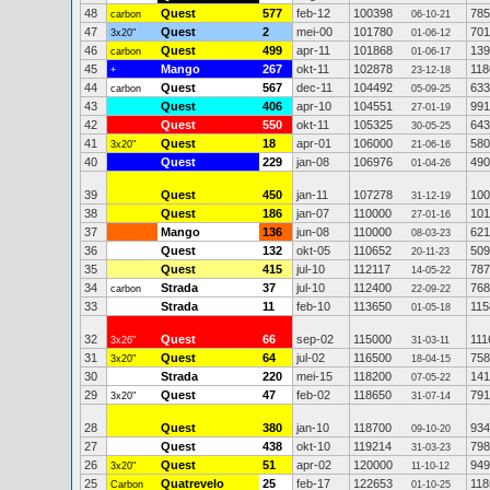
48
Quest
577
feb-12
100398
785
carbon
06-10-21
47
Quest
2
mei-00
101780
701
3x20"
01-06-12
46
Quest
499
apr-11
101868
139
carbon
01-06-17
45
Mango
267
okt-11
102878
118
+
23-12-18
44
Quest
567
dec-11
104492
633
carbon
05-09-25
43
Quest
406
apr-10
104551
991
27-01-19
42
Quest
550
okt-11
105325
643
30-05-25
41
Quest
18
apr-01
106000
580
3x20"
21-06-16
40
Quest
229
jan-08
106976
490
01-04-26
39
Quest
450
jan-11
107278
100
31-12-19
38
Quest
186
jan-07
110000
101
27-01-16
37
Mango
136
jun-08
110000
621
08-03-23
36
Quest
132
okt-05
110652
509
20-11-23
35
Quest
415
jul-10
112117
787
14-05-22
34
Strada
37
jul-10
112400
768
carbon
22-09-22
33
Strada
11
feb-10
113650
115
01-05-18
32
Quest
66
sep-02
115000
111
3x26"
31-03-11
31
Quest
64
jul-02
116500
758
3x20"
18-04-15
30
Strada
220
mei-15
118200
141
07-05-22
29
Quest
47
feb-02
118650
791
3x20"
31-07-14
28
Quest
380
jan-10
118700
934
09-10-20
27
Quest
438
okt-10
119214
798
31-03-23
26
Quest
51
apr-02
120000
949
3x20"
11-10-12
25
Quatrevelo
25
feb-17
122653
118
Carbon
01-10-25