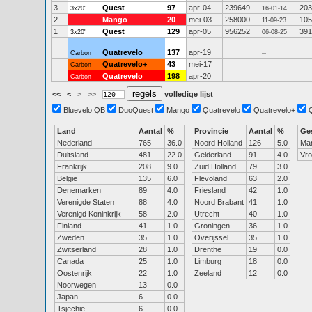
3
Quest
97
apr-04
239649
203
3x20"
16-01-14
2
Mango
20
mei-03
258000
105
11-09-23
1
Quest
129
apr-05
956252
391
3x20"
06-08-25
Quatrevelo
137
apr-19
Carbon
--
Quatrevelo+
43
mei-17
Carbon
--
Quatrevelo
198
apr-20
Carbon
--
<<
<
>
>>
volledige lijst
Bluevelo QB
DuoQuest
Mango
Quatrevelo
Quatrevelo+
Land
Aantal
%
Provincie
Aantal
%
Ge
Nederland
765
36.0
Noord Holland
126
5.0
Ma
Duitsland
481
22.0
Gelderland
91
4.0
Vr
Frankrijk
208
9.0
Zuid Holland
79
3.0
België
135
6.0
Flevoland
63
2.0
Denemarken
89
4.0
Friesland
42
1.0
Verenigde Staten
88
4.0
Noord Brabant
41
1.0
Verenigd Koninkrijk
58
2.0
Utrecht
40
1.0
Finland
41
1.0
Groningen
36
1.0
Zweden
35
1.0
Overijssel
35
1.0
Zwitserland
28
1.0
Drenthe
19
0.0
Canada
25
1.0
Limburg
18
0.0
Oostenrijk
22
1.0
Zeeland
12
0.0
Noorwegen
13
0.0
Japan
6
0.0
Tsjechië
6
0.0