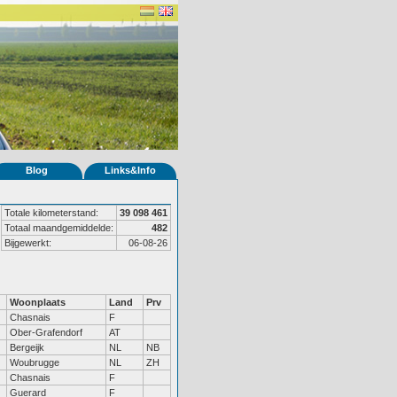
Blog
Links&Info
Totale kilometerstand:
39 098 461
Totaal maandgemiddelde:
482
Bijgewerkt:
06-08-26
Woonplaats
Land
Prv
Chasnais
F
Ober-Grafendorf
AT
Bergeijk
NL
NB
Woubrugge
NL
ZH
Chasnais
F
Guerard
F