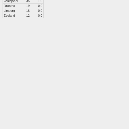
Overijssel
35
1.0
Drenthe
19
0.0
Limburg
18
0.0
Zeeland
12
0.0