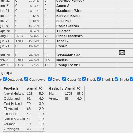
apr-21
0
0
CyclesJV-Fenioux
21-04-21
mrt-21
0
0
Jarmo A
25-03-21
jan-21
0
0
Maurice de Witte
28-01-21
dec-20
0
0
Bert van Brakel
31-12-20
okt-20
0
0
Peter Hui
21-10-20
jul-20
0
0
Roelof Jansen
16-07-20
apr-20
0
0
T Lorenz
08-04-20
aug-19
2618
43
Diana Olszanska
05-09-24
jun-21
1700
59
Theo G
11-11-23
jun-21
0
0
Ronald
19-06-21
mrt-20
0
0
Velomobiles.de
20-03-20
feb-20
23000
305
Markus
26-05-26
dec-19
6318
131
Ronny Loeffler
01-01-24
ige lijst
o
Quatrevelo
Quatrevelo+
Quest
Quest XS
Snoek
Snoek-L
Strada
Provincie
Aantal
%
Geslacht
Aantal
%
Noord Holland
126
5.0
Man
1795
85.0
Gelderland
91
4.0
Vrouw
86
4.0
Zuid Holland
79
3.0
Flevoland
63
2.0
Friesland
42
1.0
Noord Brabant
41
1.0
Utrecht
40
1.0
Groningen
36
1.0