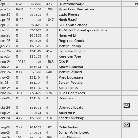
apr-25
6620
423
Quatrrovelootje
W
06-08-26
jun-25
6964
1004
Sjoerd van Beuzekom
01-01-26
apr-25
0
0
Ludo Pieters
09-04-25
apr-25
9429
1047
Henk Baas
*
01-01-26
apr-25
0
0
Guus van Schoot
02-04-25
mrt-25
0
0
Tri-Mobil Fahrradspezialitäten
07-03-25
apr-25
0
0
Harm vd M
16-04-25
mrt-25
0
0
Roger de Crook
19-03-25
jan-25
0
0
Martijn Plomp
13-01-25
dec-24
4612
414
Kees Jan Heijboer
27-11-25
jan-25
0
0
Kees van Wee
13-01-25
dec-24
19214
1563
Gijs P
01-01-26
dec-24
0
0
Andre Brouwer
13-12-24
dec-24
8086
640
Martijn leliveld
01-01-26
nov-24
0
0
Marc Lucassen
15-11-24
jul-25
0
0
Jeroen Peeters
15-11-24
nov-24
0
0
Sebastian S
15-11-24
nov-24
3100
578
Jules Boetekees
27-04-25
nov-24
0
0
Velo-cars
15-11-24
okt-24
0
0
Velomobiles.de
18-10-24
sep-24
0
0
Beert vd H
21-09-24
okt-24
4868
318
Xander Niezing
*
12-01-26
aug-24
2500
182
Colin Verburg
10-10-25
sep-24
0
0
Johan Vollenbroek
07-09-24
aug-24
1911
390
Lars Thiesson