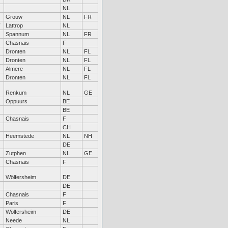
NL
Grouw
NL
FR
Lattrop
NL
Spannum
NL
FR
Chasnais
F
Dronten
NL
FL
Dronten
NL
FL
Almere
NL
FL
Dronten
NL
FL
Renkum
NL
GE
Oppuurs
BE
BE
Chasnais
F
CH
Heemstede
NL
NH
DE
Zutphen
NL
GE
Chasnais
F
Wölfersheim
DE
DE
Chasnais
F
Paris
F
Wölfersheim
DE
Neede
NL