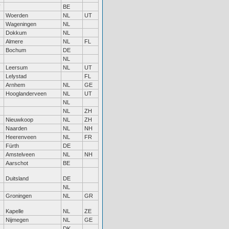
BE
Woerden
NL
UT
Wageningen
NL
Dokkum
NL
Almere
NL
FL
Bochum
DE
NL
Leersum
NL
UT
Lelystad
FL
Arnhem
NL
GE
Hooglanderveen
NL
UT
NL
NL
ZH
Nieuwkoop
NL
ZH
Naarden
NL
NH
Heerenveen
NL
FR
Fürth
DE
Amstelveen
NL
NH
Aarschot
BE
Duitsland
DE
NL
Groningen
NL
GR
Kapelle
NL
ZE
Nijmegen
NL
GE
DK