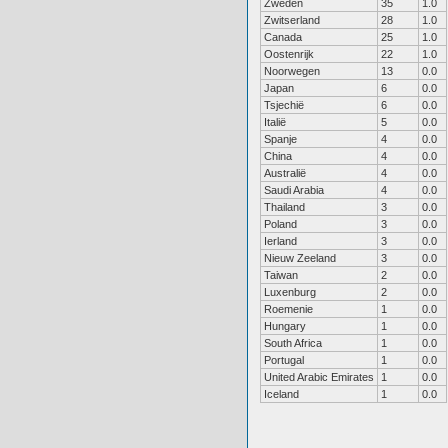
Zweden
35
1.0
Zwitserland
28
1.0
Canada
25
1.0
Oostenrijk
22
1.0
Noorwegen
13
0.0
Japan
6
0.0
Tsjechië
6
0.0
Italië
5
0.0
Spanje
4
0.0
China
4
0.0
Australië
4
0.0
Saudi Arabia
4
0.0
Thailand
3
0.0
Poland
3
0.0
Ierland
3
0.0
Nieuw Zeeland
3
0.0
Taiwan
2
0.0
Luxenburg
2
0.0
Roemenie
1
0.0
Hungary
1
0.0
South Africa
1
0.0
Portugal
1
0.0
United Arabic Emirates
1
0.0
Iceland
1
0.0