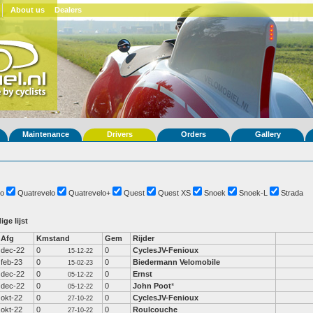
About us
Dealers
Maintenance
Drivers
Orders
Gallery
o
Quatrevelo
Quatrevelo+
Quest
Quest XS
Snoek
Snoek-L
Strada
ige lijst
Afg
Kmstand
Gem
Rijder
dec-22
0
0
CyclesJV-Fenioux
15-12-22
feb-23
0
0
Biedermann Velomobile
15-02-23
dec-22
0
0
Ernst
05-12-22
dec-22
0
0
John Poot
*
05-12-22
okt-22
0
0
CyclesJV-Fenioux
27-10-22
okt-22
0
0
Roulcouche
27-10-22