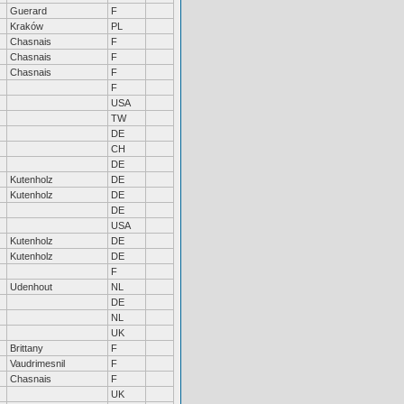
Guerard
F
Kraków
PL
Chasnais
F
Chasnais
F
Chasnais
F
F
USA
TW
DE
CH
DE
Kutenholz
DE
Kutenholz
DE
DE
USA
Kutenholz
DE
Kutenholz
DE
F
Udenhout
NL
DE
NL
UK
Brittany
F
Vaudrimesnil
F
Chasnais
F
UK