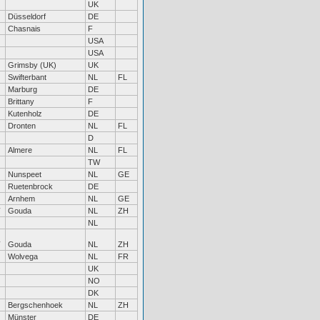
UK
Düsseldorf
DE
Chasnais
F
USA
USA
Grimsby (UK)
UK
Swifterbant
NL
FL
Marburg
DE
Brittany
F
Kutenholz
DE
Dronten
NL
FL
D
Almere
NL
FL
TW
Nunspeet
NL
GE
Ruetenbrock
DE
Arnhem
NL
GE
Gouda
NL
ZH
NL
Gouda
NL
ZH
Wolvega
NL
FR
UK
NO
DK
Bergschenhoek
NL
ZH
Münster
DE