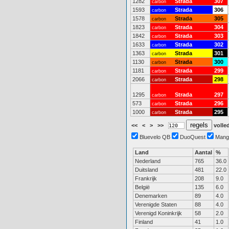
1282
Strada
307
carbon
1593
Strada
306
carbon
1578
Strada
305
carbon
1823
Strada
304
carbon
1842
Strada
303
carbon
1633
Strada
302
carbon
1363
Strada
301
carbon
1130
Strada
300
carbon
1181
Strada
299
carbon
2066
Strada
298
carbon
1295
Strada
297
carbon
573
Strada
296
carbon
1000
Strada
295
carbon
<<
<
>
>>
volled
Bluevelo QB
DuoQuest
Mang
Land
Aantal
%
Nederland
765
36.0
Duitsland
481
22.0
Frankrijk
208
9.0
België
135
6.0
Denemarken
89
4.0
Verenigde Staten
88
4.0
Verenigd Koninkrijk
58
2.0
Finland
41
1.0