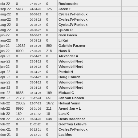
okt-22
0
0
Roulcouche
27-10-22
sep-22
5417
125
Jacek F
24-04-26
aug-22
0
0
CyclesJV-Fenioux
20-08-22
aug-22
0
0
CyclesJV-Fenioux
20-08-22
aug-22
0
0
CyclesJV-Fenioux
20-08-22
aug-22
0
0
Queau R
20-08-22
jun-22
0
0
Glen Green
18-06-22
aug-22
0
0
Li Kai
09-08-22
jun-22
10182
890
Gabriele Patzner
15-03-26
jun-22
8000
218
Hans R
27-06-25
apr-22
0
0
Alexander A
25-04-22
apr-22
0
0
Velomobil Nord
25-04-22
jun-22
0
0
Velomobil Nord
18-06-22
apr-22
0
0
Patrick H
05-04-22
apr-22
0
0
Doug Church
05-04-22
apr-22
0
0
Velomobil Nord
05-04-22
apr-22
0
0
Velomobil Nord
05-04-22
mrt-22
9665
199
Mickael C
03-04-26
mrt-22
21798
651
Jan van Dooren
31-12-24
feb-22
28082
1672
Helmut Voirin
12-07-23
feb-22
9990
211
Arend Jan v L
26-01-26
feb-22
169
18
Lars K
28-11-22
feb-22
32200
648
Denis Bodennec
03-04-26
feb-22
0
0
Geoffroy Lelievre
11-02-22
dec-21
0
0
CyclesJV-Fenioux
30-12-21
dec-21
0
0
Lea Mes
20-12-21