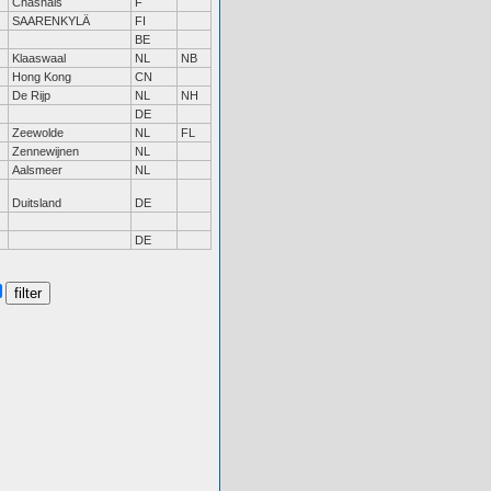
Chasnais
F
SAARENKYLÄ
FI
BE
Klaaswaal
NL
NB
Hong Kong
CN
De Rijp
NL
NH
DE
Zeewolde
NL
FL
Zennewijnen
NL
Aalsmeer
NL
Duitsland
DE
DE