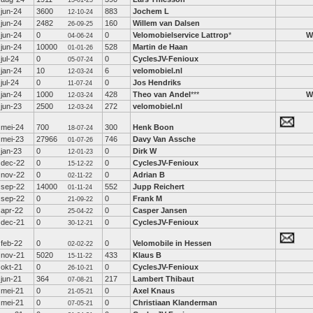
15-01-25
jun-24
3600
883
Jochem L
12-10-24
jun-24
2482
160
Willem van Dalsen
26-09-25
jun-24
0
0
Velomobielservice Lattrop
*
W
04-06-24
jun-24
10000
528
Martin de Haan
01-01-26
jul-24
0
0
CyclesJV-Fenioux
05-07-24
jan-24
10
6
velomobiel.nl
12-03-24
jul-24
0
0
Jos Hendriks
11-07-24
jan-24
1000
428
Theo van Andel
***
W
12-03-24
jun-23
2500
272
velomobiel.nl
12-03-24
mei-24
700
300
Henk Boon
18-07-24
mei-23
27966
746
Davy Van Assche
01-07-26
jan-23
0
0
Dirk W
12-01-23
dec-22
0
0
CyclesJV-Fenioux
15-12-22
nov-22
0
0
Adrian B
02-11-22
sep-22
14000
552
Jupp Reichert
01-11-24
sep-22
0
0
Frank M
21-09-22
apr-22
0
0
Casper Jansen
25-04-22
dec-21
0
0
CyclesJV-Fenioux
30-12-21
feb-22
0
0
Velomobile in Hessen
02-02-22
nov-21
5020
433
Klaus B
15-11-22
okt-21
0
0
CyclesJV-Fenioux
26-10-21
jun-21
364
217
Lambert Thibaut
07-08-21
mei-21
0
0
Axel Knaus
21-05-21
mei-21
0
0
Christiaan Klanderman
07-05-21