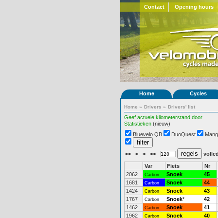
Contact
Opening hours
Home
Cycles
Home
»
Drivers
»
Drivers' list
Geef actuele kilometerstand door
Statistieken
(nieuw)
Bluevelo QB
DuoQuest
Mang
<<
<
>
>>
volled
Var
Fiets
Nr
2062
Snoek
45
Carbon
1681
Snoek
44
Carbon
1424
Snoek
43
Carbon
1767
Snoek
*
42
Carbon
1462
Snoek
41
Carbon
1962
Snoek
40
Carbon