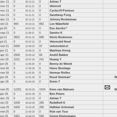
dec-21
0
0
Adrian T
30-12-21
nov-21
0
0
Velotroll
30-11-21
nov-21
0
0
CyclesJV-Fenioux
30-11-21
nov-21
0
0
Sandiway Fong
01-11-21
dec-21
0
0
Johnny Rocketman
30-12-21
okt-21
469
892
Lee Wakefield
25-10-21
jul-20
0
0
Eva Jacobs
**
20-07-20
sep-21
0
0
Sandro K
11-09-21
jul-21
3652
686
Denis Bodennec
05-01-22
jul-21
0
0
Velomobil Nord
02-07-21
mei-21
5000
97
velomobiel.nl
15-09-25
jun-21
0
0
Matthias König
25-06-21
apr-21
2500
66
André Bakker
25-05-24
mrt-26
1031
241
Huang Y
20-07-26
jun-26
0
0
Benny de Weerd
11-06-26
mei-26
0
0
Heinz Bentlage
27-05-26
mei-26
0
0
Herman Rolfes
11-05-26
jan-26
0
0
Ruud Steeman
*
W
12-01-26
apr-26
0
0
Erwin T
02-04-26
mei-25
12251
1024
Kees van Malssen
W
06-05-26
jan-26
0
0
Ben Peters
26-01-26
dec-25
0
0
Adrian T
19-12-25
okt-25
1838
285
RulleRolf K
30-04-26
sep-25
1600
285
Halfdan Grimstad
15-03-26
mei-25
0
0
Rob van Tour
21-05-25
jun-25
1901
590
Georg Dreinemann
10-09-25