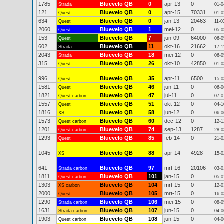
1785
Bluevelo QB
0
apr-13
0
Strada
01-0
121
Bluevelo QB
0
apr-15
70331
Quest
01-0
634
Bluevelo QB
0
jan-13
20463
Quest
11-0
2060
Bluevelo QB
1
mei-12
0
Quest
05-0
153
Bluevelo QB
7
jun-09
64000
Quest
06-0
602
Bluevelo QB
11
okt-16
21662
Strada
17-1
2043
Bluevelo QB
18
mei-12
0
Strada
06-0
315
Bluevelo QB
26
okt-10
42850
Quest
01-0
996
Bluevelo QB
35
apr-11
6500
Quest
15-0
1581
Bluevelo QB
46
jun-11
0
Quest
06-0
1821
Bluevelo QB
47
jul-11
0
Quest carbon
07-0
1557
Bluevelo QB
51
okt-12
0
Quest
04-1
1816
Bluevelo QB
58
jun-12
0
XS
06-0
1573
Bluevelo QB
60
dec-12
0
Quest carbon
12-1
1201
Bluevelo QB
74
sep-13
1287
Quest carbon
28-0
1293
Bluevelo QB
85
feb-14
0
Quest
21-0
1045
Bluevelo QB
88
apr-14
4928
XS
15-0
641
Bluevelo QB
97
mrt-16
20106
Strada carbon
03-0
1811
Bluevelo QB
101
jan-15
0
Quest carbon
05-0
1303
Bluevelo QB
104
mrt-15
0
XS carbon
12-0
2000
Bluevelo QB
105
mrt-15
0
Quest
16-0
1290
Bluevelo QB
106
mei-15
0
Strada carbon
08-0
1631
Bluevelo QB
107
jun-15
0
Strada carbon
04-0
1903
Bluevelo QB
108
jun-15
0
Quest carbon
04-0