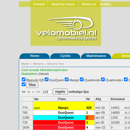
Contact
Opening hours
About us
Dealers
Home
Cycles
Maintenance
Drive
Home
»
Drivers
»
Drivers' list
Geef actuele kilometerstand door
Statistieken
(nieuw)
Bluevelo QB
DuoQuest
Mango
Quatrevelo
Quatrevelo+
<<
<
>
>>
volledige lijst
Var
Fiets
Nr
Afg
Kmstand
774
Mango
429
mrt-16
14451
sport
04-0
765
DuoQuest
1
apr-09
14800
31-1
1206
DuoQuest
2
jun-20
1200
05-1
725
DuoQuest
3
jun-20
16180
11-0
1834
DuoQuest
4
nov-22
0
11-1