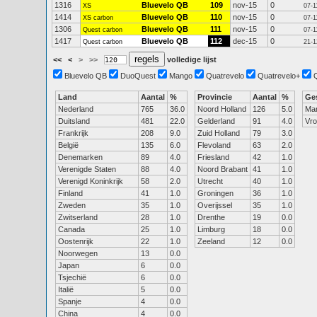
1316
Bluevelo QB
109
nov-15
0
XS
07-1
1414
Bluevelo QB
110
nov-15
0
XS carbon
07-1
1306
Bluevelo QB
111
nov-15
0
Quest carbon
07-1
1417
Bluevelo QB
112
dec-15
0
Quest carbon
21-1
<<
<
>
>>
volledige lijst
Bluevelo QB
DuoQuest
Mango
Quatrevelo
Quatrevelo+
Land
Aantal
%
Provincie
Aantal
%
Ge
Nederland
765
36.0
Noord Holland
126
5.0
Ma
Duitsland
481
22.0
Gelderland
91
4.0
Vr
Frankrijk
208
9.0
Zuid Holland
79
3.0
België
135
6.0
Flevoland
63
2.0
Denemarken
89
4.0
Friesland
42
1.0
Verenigde Staten
88
4.0
Noord Brabant
41
1.0
Verenigd Koninkrijk
58
2.0
Utrecht
40
1.0
Finland
41
1.0
Groningen
36
1.0
Zweden
35
1.0
Overijssel
35
1.0
Zwitserland
28
1.0
Drenthe
19
0.0
Canada
25
1.0
Limburg
18
0.0
Oostenrijk
22
1.0
Zeeland
12
0.0
Noorwegen
13
0.0
Japan
6
0.0
Tsjechië
6
0.0
Italië
5
0.0
Spanje
4
0.0
China
4
0.0