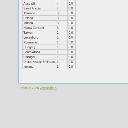
Australië
4
0.0
Saudi Arabia
4
0.0
Thailand
3
0.0
Poland
3
0.0
Ierland
3
0.0
Nieuw Zeeland
3
0.0
Taiwan
2
0.0
Luxenburg
2
0.0
Roemenie
1
0.0
Hungary
1
0.0
South Africa
1
0.0
Portugal
1
0.0
United Arabic Emirates
1
0.0
Iceland
1
0.0
© 2000-2026
Velomobiel.nl