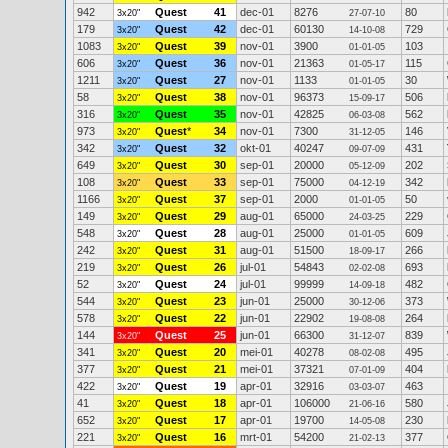
942
Quest
41
dec-01
8276
80
3x20"
27-07-10
179
Quest
42
dec-01
60130
729
3x20"
14-10-08
1083
Quest
39
nov-01
3900
103
3x20"
01-01-05
606
Quest
36
nov-01
21363
115
3x20"
01-05-17
1211
Quest
27
nov-01
1133
30
3x20"
01-01-05
58
Quest
38
nov-01
96373
506
3x20"
15-09-17
316
Quest
35
nov-01
42825
562
3x20"
06-03-08
973
Quest
*
34
nov-01
7300
146
3x20"
31-12-05
342
Quest
32
okt-01
40247
431
3x20"
09-07-09
649
Quest
30
sep-01
20000
202
3x20"
05-12-09
108
Quest
33
sep-01
75000
342
3x20"
04-12-19
1166
Quest
37
sep-01
2000
50
3x20"
01-01-05
149
Quest
29
aug-01
65000
229
3x20"
24-03-25
548
Quest
28
aug-01
25000
609
3x20"
01-01-05
242
Quest
31
aug-01
51500
266
3x20"
18-09-17
219
Quest
26
jul-01
54843
693
3x20"
02-02-08
52
Quest
24
jul-01
99999
482
3x20"
14-09-18
544
Quest
23
jun-01
25000
373
3x20"
30-12-06
578
Quest
22
jun-01
22902
264
3x20"
19-08-08
144
Quest
25
jun-01
66300
839
3x20"
31-12-07
341
Quest
20
mei-01
40278
495
3x20"
08-02-08
377
Quest
21
mei-01
37321
404
3x20"
07-01-09
422
Quest
19
apr-01
32916
463
3x20"
03-03-07
41
Quest
18
apr-01
106000
580
3x20"
21-06-16
652
Quest
17
apr-01
19700
230
3x20"
14-05-08
221
Quest
16
mrt-01
54200
377
3x20"
21-02-13