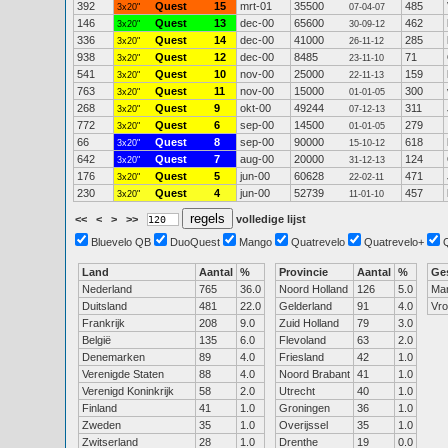
392
Quest
15
mrt-01
35500
485
3x20"
07-04-07
146
Quest
13
dec-00
65600
462
3x20"
30-09-12
336
Quest
14
dec-00
41000
285
3x20"
26-11-12
938
Quest
12
dec-00
8485
71
3x20"
23-11-10
541
Quest
10
nov-00
25000
159
3x20"
22-11-13
763
Quest
11
nov-00
15000
300
3x20"
01-01-05
268
Quest
9
okt-00
49244
311
3x20"
07-12-13
772
Quest
6
sep-00
14500
279
3x20"
01-01-05
66
Quest
8
sep-00
90000
618
3x20"
15-10-12
642
Quest
7
aug-00
20000
124
3x20"
31-12-13
176
Quest
5
jun-00
60628
471
3x20"
22-02-11
230
Quest
4
jun-00
52739
457
3x20"
11-01-10
<<
<
>
>>
volledige lijst
Bluevelo QB
DuoQuest
Mango
Quatrevelo
Quatrevelo+
Land
Aantal
%
Provincie
Aantal
%
Ge
Nederland
765
36.0
Noord Holland
126
5.0
Ma
Duitsland
481
22.0
Gelderland
91
4.0
Vr
Frankrijk
208
9.0
Zuid Holland
79
3.0
België
135
6.0
Flevoland
63
2.0
Denemarken
89
4.0
Friesland
42
1.0
Verenigde Staten
88
4.0
Noord Brabant
41
1.0
Verenigd Koninkrijk
58
2.0
Utrecht
40
1.0
Finland
41
1.0
Groningen
36
1.0
Zweden
35
1.0
Overijssel
35
1.0
Zwitserland
28
1.0
Drenthe
19
0.0