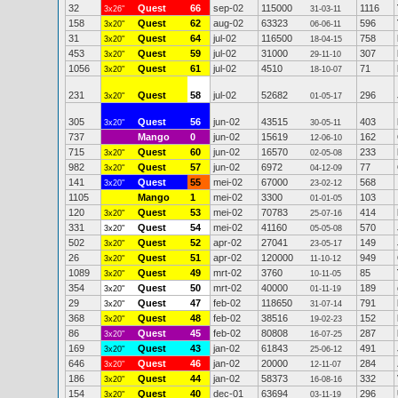
32
Quest
66
sep-02
115000
1116
3x26"
31-03-11
158
Quest
62
aug-02
63323
596
3x20"
06-06-11
31
Quest
64
jul-02
116500
758
3x20"
18-04-15
453
Quest
59
jul-02
31000
307
3x20"
29-11-10
1056
Quest
61
jul-02
4510
71
3x20"
18-10-07
231
Quest
58
jul-02
52682
296
3x20"
01-05-17
305
Quest
56
jun-02
43515
403
3x20"
30-05-11
737
Mango
0
jun-02
15619
162
12-06-10
715
Quest
60
jun-02
16570
233
3x20"
02-05-08
982
Quest
57
jun-02
6972
77
3x20"
04-12-09
141
Quest
55
mei-02
67000
568
3x20"
23-02-12
1105
Mango
1
mei-02
3300
103
01-01-05
120
Quest
53
mei-02
70783
414
3x20"
25-07-16
331
Quest
54
mei-02
41160
570
3x20"
05-05-08
502
Quest
52
apr-02
27041
149
3x20"
23-05-17
26
Quest
51
apr-02
120000
949
3x20"
11-10-12
1089
Quest
49
mrt-02
3760
85
3x20"
10-11-05
354
Quest
50
mrt-02
40000
189
3x20"
01-11-19
29
Quest
47
feb-02
118650
791
3x20"
31-07-14
368
Quest
48
feb-02
38516
152
3x20"
19-02-23
86
Quest
45
feb-02
80808
287
3x20"
16-07-25
169
Quest
43
jan-02
61843
491
3x20"
25-06-12
646
Quest
46
jan-02
20000
284
3x20"
12-11-07
186
Quest
44
jan-02
58373
332
3x20"
16-08-16
154
Quest
40
dec-01
63694
296
3x20"
03-11-19