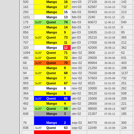
500
Mango
16
mrt-03
27100
142
26-01-19
162
Mango
17
mrt-03
62587
732
13-04-10
250
Mango
15
feb-03
50403
213
04-10-22
1151
Mango
13
feb-03
2240
21
30-01-12
175
Quest
74
feb-03
60672
540
3x20"
11-06-12
1547
Mango
14
feb-03
0
0
01-02-03
856
Mango
9
jan-03
10635
85
13-05-13
533
Quest
73
jan-03
25210
365
3x20"
04-10-08
707
Mango
11
jan-03
17000
212
02-09-09
320
Mango
12
jan-03
42000
362
29-08-12
1094
Quest
71
dec-02
3600
62
3x20"
11-10-07
480
Quest
72
dec-02
29000
631
3x20"
30-09-06
68
Quest
70
nov-02
89904
403
3x20"
30-06-21
611
Mango
8
nov-02
21250
208
03-06-11
94
Quest
68
nov-02
79160
1137
3x20"
19-08-08
196
Mango
7
nov-02
57603
732
23-05-09
993
Quest
67
nov-02
6525
251
3x20"
01-01-05
883
Mango
6
nov-02
10000
262
04-01-06
364
Mango
5
okt-02
39120
508
02-03-09
759
Quest
65
okt-02
15000
209
3x20"
19-09-08
492
Mango
4
okt-02
28000
221
19-04-13
54
Quest
69
okt-02
98500
687
3x20"
08-09-14
608
Mango
3
okt-02
21307
185
07-05-12
76
Mango
2
sep-02
84770
300
09-03-26
838
Quest
63
sep-02
11549
134
3x20"
31-10-09