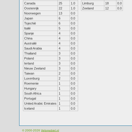
Canada
25
1.0
Limburg
18
0.0
Oostenrijk
22
1.0
Zeeland
12
0.0
Noorwegen
13
0.0
Japan
6
0.0
Tsjechië
6
0.0
Italië
5
0.0
Spanje
4
0.0
China
4
0.0
Australië
4
0.0
Saudi Arabia
4
0.0
Thailand
3
0.0
Poland
3
0.0
Ierland
3
0.0
Nieuw Zeeland
3
0.0
Taiwan
2
0.0
Luxenburg
2
0.0
Roemenie
1
0.0
Hungary
1
0.0
South Africa
1
0.0
Portugal
1
0.0
United Arabic Emirates
1
0.0
Iceland
1
0.0
© 2000-2026
Velomobiel.nl