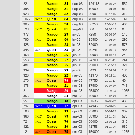
22
Mango
34
sep-03
126113
552
05-09-22
895
Mango
31
sep-03
10000
510
19-04-05
923
Mango
32
aug-03
9000
310
30-12-05
1077
Quest
84
aug-03
4000
141
3x20"
12-12-05
385
Mango
30
aug-03
36250
466
23-01-10
1233
Quest
81
aug-03
600
0
3x20"
08-07-10
977
Mango
29
jul-03
7250
145
02-09-07
793
Quest
80
jul-03
13500
295
3x20"
24-04-07
428
Mango
28
jul-03
32000
578
10-02-08
343
Quest
83
jul-03
40241
466
3x20"
09-09-10
468
Mango
26
jun-03
29908
245
01-08-13
553
Mango
27
jun-03
24700
244
08-11-11
481
Mango
25
jun-03
29000
321
13-12-10
939
Mango
23
jun-03
8423
134
29-08-08
326
Mango
22
mei-03
41370
400
08-12-11
278
Quest
78
mei-03
47755
464
3x20"
26-11-11
376
Mango
21
mei-03
37500
746
09-07-07
2
Mango
20
mei-03
258000
1055
11-09-23
355
Mango
24
mei-03
40000
194
16-07-20
55
Mango
18
apr-03
97636
433
09-01-22
297
Quest
77
apr-03
44945
167
3x20"
22-09-25
109
Mango
19
apr-03
75000
367
05-04-20
366
Quest
79
apr-03
38900
575
3x20"
17-11-08
72
Quest
76
apr-03
88000
346
3x20"
28-05-24
321
Mango
10
apr-03
41753
969
01-11-06
12
Quest
75
mrt-03
150000
1255
3x20"
12-02-13