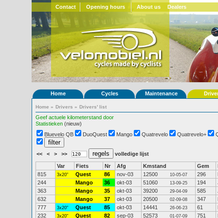
Contact
Opening hours
About us
Dealers
Home
Cycles
Maintenance
Drive
Home
»
Drivers
»
Drivers' list
Geef actuele kilometerstand door
Statistieken
(nieuw)
Bluevelo QB
DuoQuest
Mango
Quatrevelo
Quatrevelo+
<<
<
>
>>
volledige lijst
Var
Fiets
Nr
Afg
Kmstand
Gem
815
Quest
86
nov-03
12500
296
3x20"
10-05-07
244
Mango
36
okt-03
51060
194
13-09-25
363
Mango
35
okt-03
39200
585
29-04-09
632
Mango
37
okt-03
20500
347
02-09-08
777
Quest
85
okt-03
14441
61
3x20"
26-06-23
232
Quest
82
sep-03
52573
751
3x20"
01-07-09