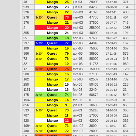
481
Mango
25
jun-03
29000
321
13-12-10
939
Mango
23
jun-03
8423
134
29-08-08
326
Mango
22
mei-03
41370
400
08-12-11
278
Quest
78
mei-03
47755
464
3x20"
26-11-11
376
Mango
21
mei-03
37500
746
09-07-07
2
Mango
20
mei-03
258000
1055
11-09-23
355
Mango
24
mei-03
40000
194
16-07-20
55
Mango
18
apr-03
97636
433
09-01-22
297
Quest
77
apr-03
44945
167
3x20"
22-09-25
109
Mango
19
apr-03
75000
367
05-04-20
366
Quest
79
apr-03
38900
575
3x20"
17-11-08
72
Quest
76
apr-03
88000
346
3x20"
28-05-24
321
Mango
10
apr-03
41753
969
01-11-06
12
Quest
75
mrt-03
150000
1255
3x20"
12-02-13
500
Mango
16
mrt-03
27100
142
26-01-19
162
Mango
17
mrt-03
62587
732
13-04-10
250
Mango
15
feb-03
50403
213
04-10-22
1151
Mango
13
feb-03
2240
21
30-01-12
175
Quest
74
feb-03
60672
540
3x20"
11-06-12
1547
Mango
14
feb-03
0
0
01-02-03
856
Mango
9
jan-03
10635
85
13-05-13
533
Quest
73
jan-03
25210
365
3x20"
04-10-08
707
Mango
11
jan-03
17000
212
02-09-09
320
Mango
12
jan-03
42000
362
29-08-12
1094
Quest
71
dec-02
3600
62
3x20"
11-10-07
480
Quest
72
dec-02
29000
631
3x20"
30-09-06