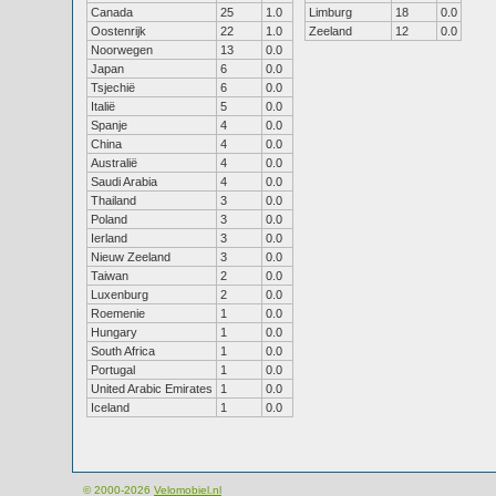
Canada
25
1.0
Limburg
18
0.0
Oostenrijk
22
1.0
Zeeland
12
0.0
Noorwegen
13
0.0
Japan
6
0.0
Tsjechië
6
0.0
Italië
5
0.0
Spanje
4
0.0
China
4
0.0
Australië
4
0.0
Saudi Arabia
4
0.0
Thailand
3
0.0
Poland
3
0.0
Ierland
3
0.0
Nieuw Zeeland
3
0.0
Taiwan
2
0.0
Luxenburg
2
0.0
Roemenie
1
0.0
Hungary
1
0.0
South Africa
1
0.0
Portugal
1
0.0
United Arabic Emirates
1
0.0
Iceland
1
0.0
© 2000-2026
Velomobiel.nl