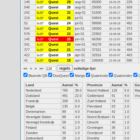
149
Quest
29
aug-01
65000
229
3x20"
24-03-25
548
Quest
28
aug-01
25000
609
3x20"
01-01-05
242
Quest
31
aug-01
51500
266
3x20"
18-09-17
219
Quest
26
jul-01
54843
693
3x20"
02-02-08
52
Quest
24
jul-01
99999
482
3x20"
14-09-18
544
Quest
23
jun-01
25000
373
3x20"
30-12-06
578
Quest
22
jun-01
22902
264
3x20"
19-08-08
145
Quest
25
jun-01
66300
839
3x20"
31-12-07
341
Quest
20
mei-01
40278
495
3x20"
08-02-08
377
Quest
21
mei-01
37321
404
3x20"
07-01-09
422
Quest
19
apr-01
32916
463
3x20"
03-03-07
41
Quest
18
apr-01
106000
580
3x20"
21-06-16
<<
<
>
>>
volledige lijst
Bluevelo QB
DuoQuest
Mango
Quatrevelo
Quatrevelo+
Land
Aantal
%
Provincie
Aantal
%
Ge
Nederland
765
36.0
Noord Holland
126
5.0
Ma
Duitsland
481
22.0
Gelderland
91
4.0
Vr
Frankrijk
208
9.0
Zuid Holland
79
3.0
België
135
6.0
Flevoland
63
2.0
Denemarken
89
4.0
Friesland
42
1.0
Verenigde Staten
88
4.0
Noord Brabant
41
1.0
Verenigd Koninkrijk
58
2.0
Utrecht
40
1.0
Finland
41
1.0
Groningen
36
1.0
Zweden
35
1.0
Overijssel
35
1.0
Zwitserland
28
1.0
Drenthe
19
0.0