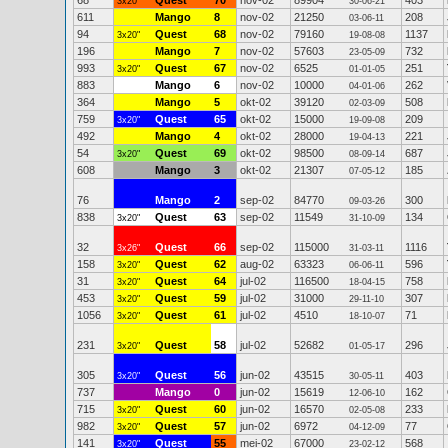
68
Quest
70
nov-02
89904
403
3x20"
30-06-21
611
Mango
8
nov-02
21250
208
03-06-11
94
Quest
68
nov-02
79160
1137
3x20"
19-08-08
196
Mango
7
nov-02
57603
732
23-05-09
993
Quest
67
nov-02
6525
251
3x20"
01-01-05
883
Mango
6
nov-02
10000
262
04-01-06
364
Mango
5
okt-02
39120
508
02-03-09
759
Quest
65
okt-02
15000
209
3x20"
19-09-08
492
Mango
4
okt-02
28000
221
19-04-13
54
Quest
69
okt-02
98500
687
3x20"
08-09-14
608
Mango
3
okt-02
21307
185
07-05-12
76
Mango
2
sep-02
84770
300
09-03-26
838
Quest
63
sep-02
11549
134
3x20"
31-10-09
32
Quest
66
sep-02
115000
1116
3x26"
31-03-11
158
Quest
62
aug-02
63323
596
3x20"
06-06-11
31
Quest
64
jul-02
116500
758
3x20"
18-04-15
453
Quest
59
jul-02
31000
307
3x20"
29-11-10
1056
Quest
61
jul-02
4510
71
3x20"
18-10-07
231
Quest
58
jul-02
52682
296
3x20"
01-05-17
305
Quest
56
jun-02
43515
403
3x20"
30-05-11
737
Mango
0
jun-02
15619
162
12-06-10
715
Quest
60
jun-02
16570
233
3x20"
02-05-08
982
Quest
57
jun-02
6972
77
3x20"
04-12-09
141
Quest
55
mei-02
67000
568
3x20"
23-02-12