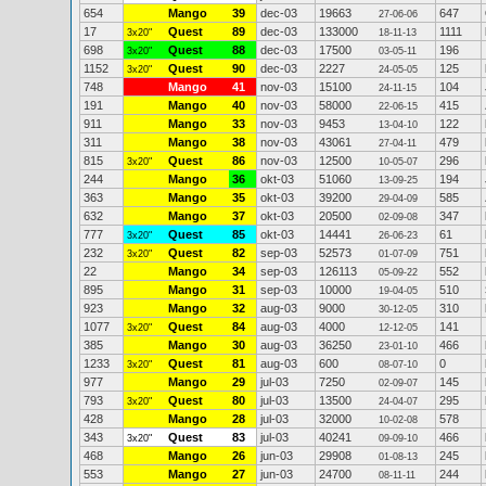
654
Mango
39
dec-03
19663
647
27-06-06
17
Quest
89
dec-03
133000
1111
3x20"
18-11-13
698
Quest
88
dec-03
17500
196
3x20"
03-05-11
1152
Quest
90
dec-03
2227
125
3x20"
24-05-05
748
Mango
41
nov-03
15100
104
24-11-15
191
Mango
40
nov-03
58000
415
22-06-15
911
Mango
33
nov-03
9453
122
13-04-10
311
Mango
38
nov-03
43061
479
27-04-11
815
Quest
86
nov-03
12500
296
3x20"
10-05-07
244
Mango
36
okt-03
51060
194
13-09-25
363
Mango
35
okt-03
39200
585
29-04-09
632
Mango
37
okt-03
20500
347
02-09-08
777
Quest
85
okt-03
14441
61
3x20"
26-06-23
232
Quest
82
sep-03
52573
751
3x20"
01-07-09
22
Mango
34
sep-03
126113
552
05-09-22
895
Mango
31
sep-03
10000
510
19-04-05
923
Mango
32
aug-03
9000
310
30-12-05
1077
Quest
84
aug-03
4000
141
3x20"
12-12-05
385
Mango
30
aug-03
36250
466
23-01-10
1233
Quest
81
aug-03
600
0
3x20"
08-07-10
977
Mango
29
jul-03
7250
145
02-09-07
793
Quest
80
jul-03
13500
295
3x20"
24-04-07
428
Mango
28
jul-03
32000
578
10-02-08
343
Quest
83
jul-03
40241
466
3x20"
09-09-10
468
Mango
26
jun-03
29908
245
01-08-13
553
Mango
27
jun-03
24700
244
08-11-11