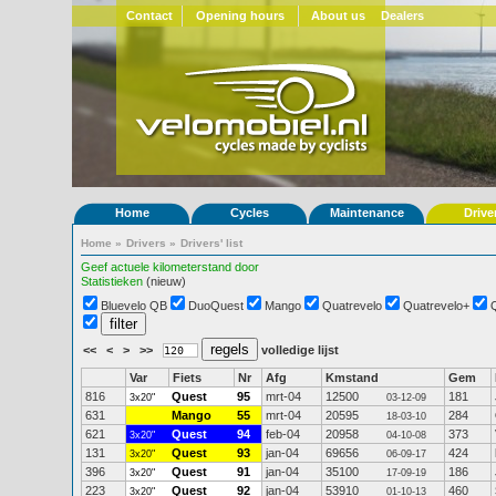
Contact
Opening hours
About us
Dealers
Home
Cycles
Maintenance
Drive
Home
»
Drivers
»
Drivers' list
Geef actuele kilometerstand door
Statistieken
(nieuw)
Bluevelo QB
DuoQuest
Mango
Quatrevelo
Quatrevelo+
<<
<
>
>>
volledige lijst
Var
Fiets
Nr
Afg
Kmstand
Gem
816
Quest
95
mrt-04
12500
181
3x20"
03-12-09
631
Mango
55
mrt-04
20595
284
18-03-10
621
Quest
94
feb-04
20958
373
3x20"
04-10-08
131
Quest
93
jan-04
69656
424
3x20"
06-09-17
396
Quest
91
jan-04
35100
186
3x20"
17-09-19
223
Quest
92
jan-04
53910
460
3x20"
01-10-13