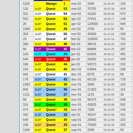
1105
Mango
1
mei-02
3300
103
01-01-05
120
Quest
53
mei-02
70783
414
3x20"
25-07-16
331
Quest
54
mei-02
41160
570
3x20"
05-05-08
502
Quest
52
apr-02
27041
149
3x20"
23-05-17
26
Quest
51
apr-02
120000
949
3x20"
11-10-12
1089
Quest
49
mrt-02
3760
85
3x20"
10-11-05
354
Quest
50
mrt-02
40000
189
3x20"
01-11-19
29
Quest
47
feb-02
118650
791
3x20"
31-07-14
368
Quest
48
feb-02
38516
152
3x20"
19-02-23
86
Quest
45
feb-02
80808
287
3x20"
16-07-25
169
Quest
43
jan-02
61843
491
3x20"
25-06-12
646
Quest
46
jan-02
20000
284
3x20"
12-11-07
186
Quest
44
jan-02
58373
332
3x20"
16-08-16
154
Quest
40
dec-01
63694
296
3x20"
03-11-19
942
Quest
41
dec-01
8276
80
3x20"
27-07-10
179
Quest
42
dec-01
60130
729
3x20"
14-10-08
1083
Quest
39
nov-01
3900
103
3x20"
01-01-05
606
Quest
36
nov-01
21363
115
3x20"
01-05-17
1211
Quest
27
nov-01
1133
30
3x20"
01-01-05
58
Quest
38
nov-01
96373
506
3x20"
15-09-17
316
Quest
35
nov-01
42825
562
3x20"
06-03-08
973
Quest
*
34
nov-01
7300
146
3x20"
31-12-05
342
Quest
32
okt-01
40247
431
3x20"
09-07-09
649
Quest
30
sep-01
20000
202
3x20"
05-12-09
108
Quest
33
sep-01
75000
342
3x20"
04-12-19
1166
Quest
37
sep-01
2000
50
3x20"
01-01-05