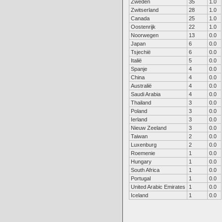
Zweden
35
1.0
Zwitserland
28
1.0
Canada
25
1.0
Oostenrijk
22
1.0
Noorwegen
13
0.0
Japan
6
0.0
Tsjechië
6
0.0
Italië
5
0.0
Spanje
4
0.0
China
4
0.0
Australië
4
0.0
Saudi Arabia
4
0.0
Thailand
3
0.0
Poland
3
0.0
Ierland
3
0.0
Nieuw Zeeland
3
0.0
Taiwan
2
0.0
Luxenburg
2
0.0
Roemenie
1
0.0
Hungary
1
0.0
South Africa
1
0.0
Portugal
1
0.0
United Arabic Emirates
1
0.0
Iceland
1
0.0