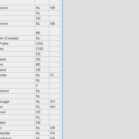
hoven
NL
NB
NL
DE
hoven
NL
NB
BE
nto (Canada)
NL
rairie
USA
nto
CND
DE
land
DE
em
BE
land
DE
olde
NL
FL
NL
F
sfoort
NL
NL
rugge
NL
ZH
en
NL
NH
hsal
DE
NL
itter
DE
n
NL
DR
dwolde
NL
FR
mirdum
NL
FR