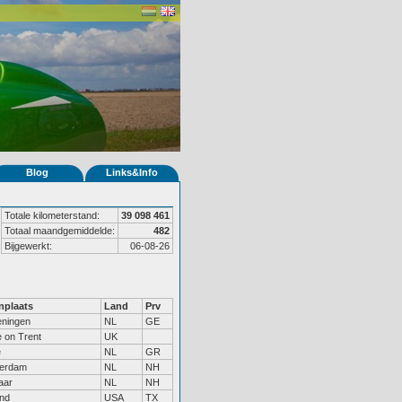
Blog
Links&Info
Totale kilometerstand:
39 098 461
Totaal maandgemiddelde:
482
Bijgewerkt:
06-08-26
plaats
Land
Prv
ningen
NL
GE
 on Trent
UK
e
NL
GR
erdam
NL
NH
aar
NL
NH
and
USA
TX