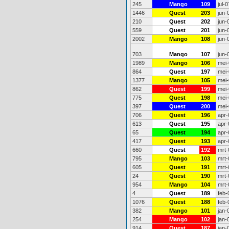
245
Mango
109
jul-0
1446
Quest
203
jun-
210
Quest
202
jun-
559
Quest
201
jun-
2002
Mango
108
jun-
703
Mango
107
jun-
1989
Mango
106
mei-
864
Quest
197
mei-
1377
Mango
105
mei-
862
Quest
199
mei-
775
Quest
198
mei-
397
Quest
200
mei-
706
Quest
196
apr-
613
Quest
195
apr-
65
Quest
194
apr-
417
Quest
193
apr-
660
Quest
192
mrt-
795
Mango
103
mrt-
605
Quest
191
mrt-
24
Quest
190
mrt-
954
Mango
104
mrt-
4
Quest
189
feb-
1076
Quest
188
feb-
382
Mango
101
jan-
254
Mango
102
jan-
914
Quest
187
jan-