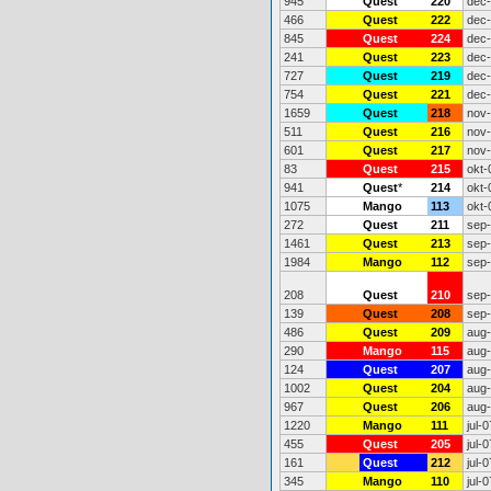
945
Quest
220
dec
466
Quest
222
dec
845
Quest
224
dec
241
Quest
223
dec
727
Quest
219
dec
754
Quest
221
dec
1659
Quest
218
nov
511
Quest
216
nov
601
Quest
217
nov
83
Quest
215
okt-
941
Quest
*
214
okt-
1075
Mango
113
okt-
272
Quest
211
sep
1461
Quest
213
sep
1984
Mango
112
sep
208
Quest
210
sep
139
Quest
208
sep
486
Quest
209
aug
290
Mango
115
aug
124
Quest
207
aug
1002
Quest
204
aug
967
Quest
206
aug
1220
Mango
111
jul-0
455
Quest
205
jul-0
161
Quest
212
jul-0
345
Mango
110
jul-0