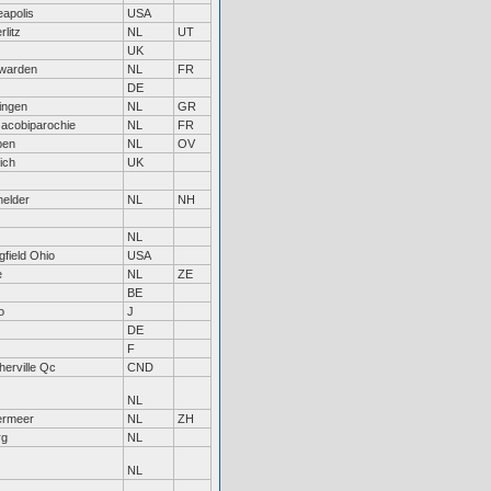
apolis
USA
rlitz
NL
UT
UK
warden
NL
FR
DE
ingen
NL
GR
Jacobiparochie
NL
FR
pen
NL
OV
ich
UK
helder
NL
NH
NL
gfield Ohio
USA
e
NL
ZE
BE
o
J
DE
F
erville Qc
CND
NL
ermeer
NL
ZH
rg
NL
NL