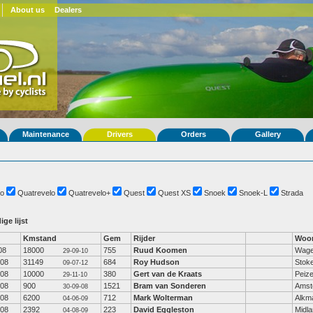
About us
Dealers
Maintenance
Drivers
Orders
Gallery
o
Quatrevelo
Quatrevelo+
Quest
Quest XS
Snoek
Snoek-L
Strada
ige lijst
Kmstand
Gem
Rijder
Woon
08
18000
755
Ruud Koomen
Wage
29-09-10
-08
31149
684
Roy Hudson
Stoke
09-07-12
-08
10000
380
Gert van de Kraats
Peiz
29-11-10
-08
900
1521
Bram van Sonderen
Amst
30-09-08
-08
6200
712
Mark Wolterman
Alkm
04-06-09
-08
2392
223
David Eggleston
Midl
04-08-09