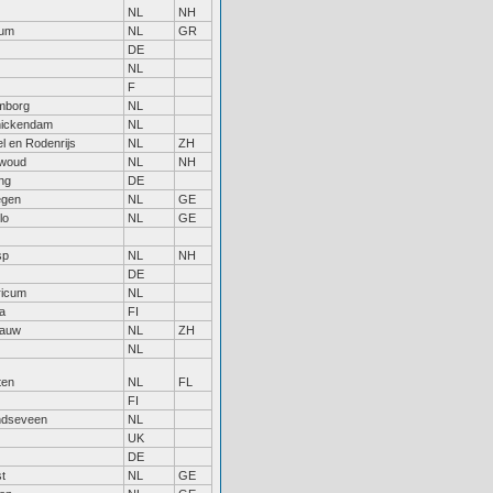
NL
NH
um
NL
GR
DE
NL
F
mborg
NL
ickendam
NL
l en Rodenrijs
NL
ZH
woud
NL
NH
ng
DE
egen
NL
GE
lo
NL
GE
sp
NL
NH
DE
ricum
NL
a
FI
gauw
NL
ZH
NL
ten
NL
FL
FI
ndseveen
NL
UK
DE
t
NL
GE