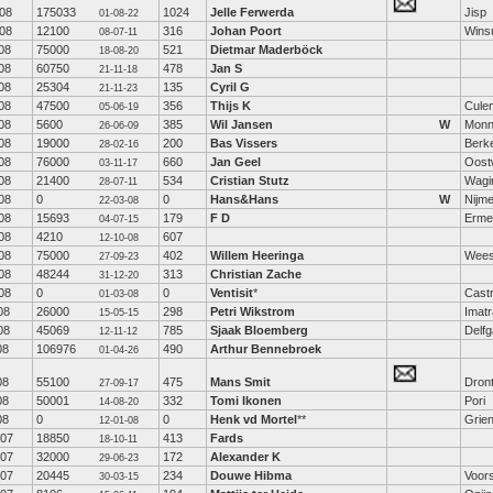
08
175033
1024
Jelle Ferwerda
Jisp
01-08-22
08
12100
316
Johan Poort
Wins
08-07-11
08
75000
521
Dietmar Maderböck
18-08-20
08
60750
478
Jan S
21-11-18
08
25304
135
Cyril G
21-11-23
08
47500
356
Thijs K
Cule
05-06-19
08
5600
385
Wil Jansen
W
Monn
26-06-09
08
19000
200
Bas Vissers
Berke
28-02-16
08
76000
660
Jan Geel
Oost
03-11-17
08
21400
534
Cristian Stutz
Wagi
28-07-11
08
0
0
Hans&Hans
W
Nijm
22-03-08
08
15693
179
F D
Erme
04-07-15
08
4210
607
12-10-08
08
75000
402
Willem Heeringa
Wee
27-09-23
08
48244
313
Christian Zache
31-12-20
08
0
0
Ventisit
*
Cast
01-03-08
08
26000
298
Petri Wikstrom
Imatr
15-05-15
08
45069
785
Sjaak Bloemberg
Delf
12-11-12
08
106976
490
Arthur Bennebroek
01-04-26
08
55100
475
Mans Smit
Dron
27-09-17
08
50001
332
Tomi Ikonen
Pori
14-08-20
08
0
0
Henk vd Mortel
**
Grie
12-01-08
-07
18850
413
Fards
18-10-11
-07
32000
172
Alexander K
29-06-23
-07
20445
234
Douwe Hibma
Voors
30-03-15