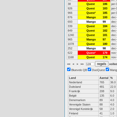
38
Quest
186
jan-
926
Quest
183
jan-
966
Quest
*
185
jan-
876
Mango
100
dec
693
Mango
99
dec
339
Quest
184
dec
849
Quest
182
dec
1240
Quest
181
dec
965
Mango
97
dec
1078
Quest
180
dec
252
Mango
98
dec
622
Quest
*
179
nov
1168
Quest
174
nov
<<
<
>
>>
volled
Bluevelo QB
DuoQuest
Mang
Land
Aantal
%
Nederland
765
36.0
Duitsland
481
22.0
Frankrijk
208
9.0
België
135
6.0
Denemarken
89
4.0
Verenigde Staten
88
4.0
Verenigd Koninkrijk
58
2.0
Finland
41
1.0