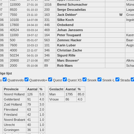
07
110000
1016
Bernd Schumacher
Müns
27-01-16
07
8920
200
Serge Descadeilas
Lagar
01-10-10
07
7550
163
Jack Dekker
*
W
Groo
23-11-10
-06
10100
331
Silke Koch
Ingol
14-07-09
-06
17800
446
Onbekend
24-04-10
-06
40524
469
Johan Janssens
03-03-14
-06
11000
164
Peter Tougaard
Kast
19-07-12
-06
500
563
Zemnec Hacker
Baar
05-01-07
-06
7600
101
Karin Luber
Augs
10-03-13
-06
4000
346
Christian Zache
22-11-07
-06
50234
346
Sigurd Rille
04-01-19
-06
20900
897
Marc Bouwer
*
Alkm
27-10-08
-06
2000
89
Rob Maes
Scha
05-10-08
ige lijst
o
Quatrevelo
Quatrevelo+
Quest
Quest XS
Snoek
Snoek-L
Strada
Provincie
Aantal
%
Geslacht
Aantal
%
Noord Holland
126
5.0
Man
1795
85.0
Gelderland
91
4.0
Vrouw
86
4.0
Zuid Holland
79
3.0
Flevoland
63
2.0
Friesland
42
1.0
Noord Brabant
41
1.0
Utrecht
40
1.0
Groningen
36
1.0